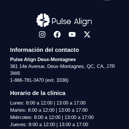
I
F
Y
X
n
a
o
-
s
c
u
t
Información del contacto
t
e
t
w
a
b
u
i
Pulse Align Deux-Montagnes
g
o
b
t
361 14e Avenue, Deux-Montagnes, QC, CA, J7R
3W6
r
o
e
t
1-866-781-3470 (ext. 3336)
a
k
e
m
r
Horario de la clínica
Lunes: 8:00 a 12:00 | 13:00 a 17:00
Martes: 8:00 a 12:00 | 13:00 a 17:00
Miércoles: 8:00 a 12:00 | 13:00 a 17:00
Jueves: 8:00 a 12:00 | 13:00 a 17:00