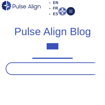
Aller
EN
au
FR
Ouvrir
contenu
ES
Pulse Align Blog
Rechercher