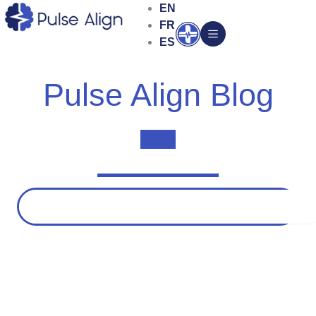
Aller
EN
au
FR
Ouvrir
contenu
ES
Pulse Align Blog
Rechercher