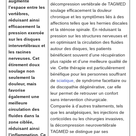
augmente
décompression vertébrale de TAGMED
l’espace entre les
soulage efficacement la douleur
vertèbres,
chronique et les symptômes liés à des
réduisant ainsi
affections telles que les hernies discales
efficacement la
et la sténose spinale. En réduisant la
pression exercée
pression sur les structures nerveuses et
sur les disques
en optimisant la circulation des fluides
intervertébraux et
autour des disques, les patients
les racines
bénéficient souvent d’une récupération
nerveuses. Cet
plus rapide et d’une meilleure qualité de
étirement doux
vie. Cette thérapie est particulièrement
soulage non
bénéfique pour les personnes souffrant
seulement la
de
sciatique
, de syndrome facettaire ou
douleur, mais
de discopathie dégénérative, car elle
favorise
leur permet de retrouver un confort
également une
sans intervention chirurgicale.
meilleure
Comparée à d’autres traitements, tels
circulation des
que les analgésiques, les injections de
fluides dans la
corticoïdes ou les chirurgies invasives,
zone ciblée,
la décompression neurovertébrale
réduisant ainsi
TAGMED se distingue par ses
l’inflammation. Ce