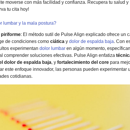
ite moverse con más facilidad y confianza. Recupera tu salud y
rva tu cita hoy!
r lumbar y la mala postura?
 piriforme
: El método sutil de Pulse Align explicado ofrece un c
rge de condiciones como
ciática
y
dolor de espalda baja
. Con e
dultos experimentan
dolor lumbar
en algún momento, específica
ial comprender soluciones efectivas. Pulse Align enfatiza
técnic
el dolor de espalda baja
, y
fortalecimiento del core
para mejor
tar este enfoque innovador, las personas pueden experimentar
ades cotidianas.