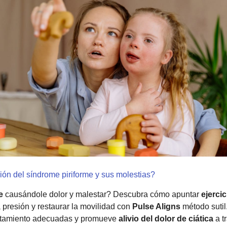
ión del síndrome piriforme y sus molestias?
e
causándole dolor y malestar? Descubra cómo apuntar
ejerci
 presión y restaurar la movilidad con
Pulse Aligns
método sutil
vantamiento adecuadas y promueve
alivio del dolor de ciática
a t