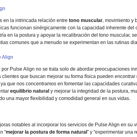
ign
 en la intrincada relación entre
tono muscular
, movimiento y 
icas funcionan sinérgicamente con la capacidad inherente del c
metría en la postura y apoyar la recalibración del tono muscular
estias comunes que a menudo se experimentan en las rutinas dia
e Align
o por Pulse Align no se trata solo de abordar preocupaciones 
os clientes que buscan mejorar su forma física pueden encontrar 
, ya que nos concentramos en fomentar las capacidades curativ
entar
equilibrio natural
y mejorar la integridad de la postura, m
o una mayor flexibilidad y comodidad general en sus vidas.
ras notables al incorporar los servicios de Pulse Align en su vi
n “
mejorar la postura de forma natural
” y “experimentar una r