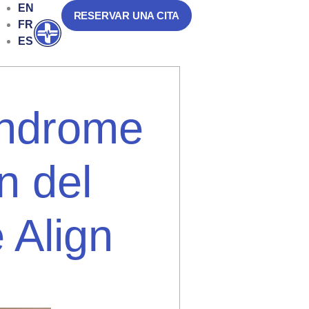
EN
RESERVAR UNA CITA
FR
Abrir
ES
síndrome
n del
 Align