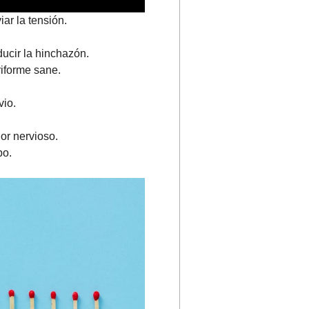
ar la tensión.
ducir la hinchazón.
riforme sane.
vio.
or nervioso.
po.