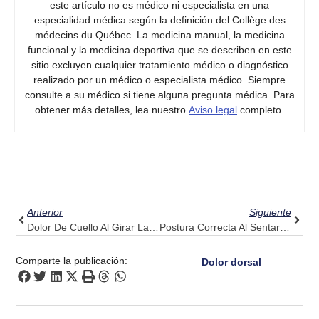
este artículo no es médico ni especialista en una
especialidad médica según la definición del Collège des
médecins du Québec. La medicina manual, la medicina
funcional y la medicina deportiva que se describen en este
sitio excluyen cualquier tratamiento médico o diagnóstico
realizado por un médico o especialista médico. Siempre
consulte a su médico si tiene alguna pregunta médica. Para
obtener más detalles, lea nuestro
Aviso legal
completo.
Ant
Sigui
Anterior
Siguiente
Dolor De Cuello Al Girar La Cabeza: Encuentre Un Movimiento Fluido A Través De La Alineación Del Pulso
Postura Correcta Al Sentarse: Corrija Errores Comunes Con La Ayuda De Pulse Align
Comparte la publicación:
Dolor dorsal