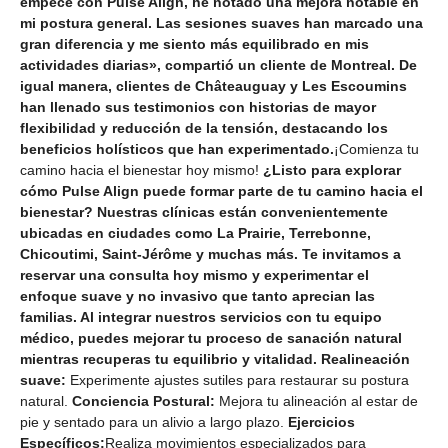
empecé con Pulse Align, he notado una mejora notable en
mi postura general. Las sesiones suaves han marcado una
gran diferencia y me siento más equilibrado en mis
actividades diarias», compartió un cliente de Montreal. De
igual manera, clientes de Châteauguay y Les Escoumins
han llenado sus testimonios con historias de mayor
flexibilidad y reducción de la tensión, destacando los
beneficios holísticos que han experimentado.
¡Comienza tu
camino hacia el bienestar hoy mismo!
¿Listo para explorar
cómo Pulse Align puede formar parte de tu camino hacia el
bienestar? Nuestras clínicas están convenientemente
ubicadas en ciudades como La Prairie, Terrebonne,
Chicoutimi, Saint-Jérôme y muchas más. Te invitamos a
reservar una consulta hoy mismo y experimentar el
enfoque suave y no invasivo que tanto aprecian las
familias. Al integrar nuestros servicios con tu equipo
médico, puedes mejorar tu proceso de sanación natural
mientras recuperas tu equilibrio y vitalidad. Realineación
suave:
Experimente ajustes sutiles para restaurar su postura
natural.
Conciencia Postural:
Mejora tu alineación al estar de
pie y sentado para un alivio a largo plazo.
Ejercicios
Específicos:
Realiza movimientos especializados para