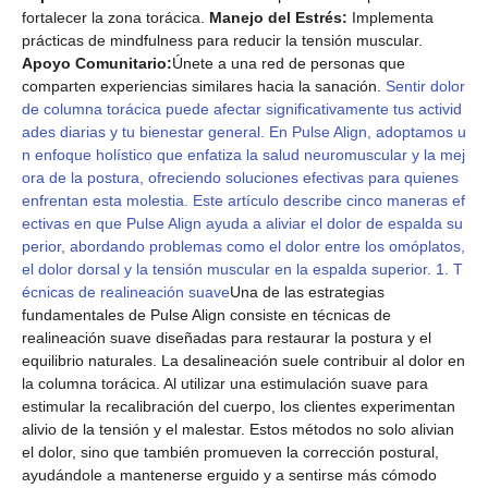
fortalecer la zona torácica.
Manejo del Estrés:
Implementa
prácticas de mindfulness para reducir la tensión muscular.
Apoyo Comunitario:
Únete a una red de personas que
comparten experiencias similares hacia la sanación.
Sentir dolor
de columna torácica puede afectar significativamente tus activid
ades diarias y tu bienestar general. En Pulse Align, adoptamos u
n enfoque holístico que enfatiza la salud neuromuscular y la mej
ora de la postura, ofreciendo soluciones efectivas para quienes
enfrentan esta molestia. Este artículo describe cinco maneras ef
ectivas en que Pulse Align ayuda a aliviar el dolor de espalda su
perior, abordando problemas como el dolor entre los omóplatos,
el dolor dorsal y la tensión muscular en la espalda superior. 1. T
écnicas de realineación suave
Una de las estrategias
fundamentales de Pulse Align consiste en técnicas de
realineación suave diseñadas para restaurar la postura y el
equilibrio naturales. La desalineación suele contribuir al dolor en
la columna torácica. Al utilizar una estimulación suave para
estimular la recalibración del cuerpo, los clientes experimentan
alivio de la tensión y el malestar. Estos métodos no solo alivian
el dolor, sino que también promueven la corrección postural,
ayudándole a mantenerse erguido y a sentirse más cómodo