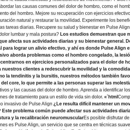
abordar las causas comunes del dolor de hombro, como el hombr
ento del hombro. Mejore su recuperación con ejercicios efectiv
ración natural y restaurar la movilidad. Experimente los benefi
las tareas diarias. Recupere su salud y bienestar en Pulse Align
dolor lumbar y mala postura?
Los estudios demuestran que m
que afecta sus actividades diarias y su bienestar general. D
 para lograr un alivio efectivo, y ahí es donde Pulse Align 
sivo aborda problemas como el hombro congelado, la lesión
 centrarnos en ejercicios personalizados para el dolor de 
a nuestros clientes a redescubrir la movilidad y la comodi
 la tendinitis y la bursitis, nuestros métodos también fav
o del core, lo que permite a las personas superar las molest
vos y las causas del dolor de hombro. Aprenda a identificar los
nes de tratamiento para un estilo de vida sin dolor.
«`html
Compr
o invasivo de Pulse Align
¿Le resulta difícil mantener un m
 Este problema común puede afectar sus actividades diaria
stura y la recalibración neuromuscular
Es posible disfrutar d
es es Pulse Align, un servicio que se centra en técnicas suave