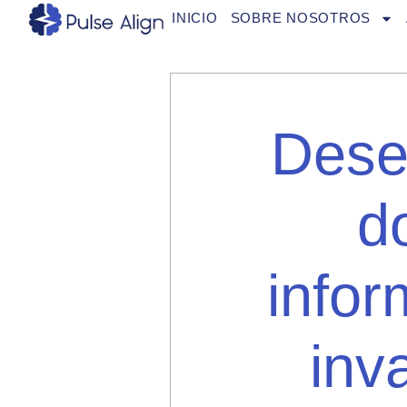
Ir
INICIO
SOBRE NOSOTROS
al
contenido
Dese
d
infor
inv