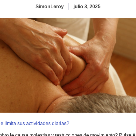
SimonLeroy
julio 3, 2025
 limita sus actividades diarias?
bro le causa molestias y restricciones de movimiento? Pulse A