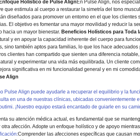
Enfoque Holístico de Pulse Align
En Pulse Align, nos especia
 que estimula al cuerpo a restaurar la simetría del tono muscula
tán diseñados para promover un entorno en el que los clientes
ias. El objetivo es fomentar una mayor movilidad y reducir la s
co hacia un mayor bienestar.
Beneficios Holísticos para Toda l
tural y en apoyar la capacidad inherente del cuerpo para funci
os, sino también aptos para familias, lo que los hace adecuados 
s clientes han compartido que sienten una diferencia notable
atural y experimentar una vida más equilibrada. Un cliente com
jora significativa en mi funcionalidad general y en mi comodida
se Align
 Pulse Align puede ayudarle a recuperar el equilibrio y la func
sulta en una de nuestras clínicas, ubicadas convenientemente 
outimi. ¡Nuestro equipo estará encantado de guiarle en su cami
nta su atención médica actual, es fundamental que se mantenga
otra afección. Adopte un enfoque holístico y de apoyo mientras
ficación:
Comprender las afecciones específicas que causan mo