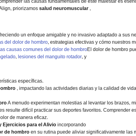
 Comprender las causas fundamentales de este malestar es esenc
Align, priorizamos
salud neuromuscular
,
freciendo un enfoque amigable y no invasivo adaptado a sus ne
s del dolor de hombro
, estrategias efectivas y cómo nuestros
r las causas comunes del dolor de hombro
El dolor de hombro pu
ngelado
,
lesiones del manguito rotador
, y
rísticas específicas.
 hombro
, impactando las actividades diarias y la calidad de vid
n
bro
A menudo experimentan molestias al levantar los brazos, m
s resulte difícil practicar sus deportes favoritos. Comprender e
dolor de manera eficaz.
Ejercicios para el Alivio
incorporando
lor de hombro
en su rutina puede aliviar significativamente las