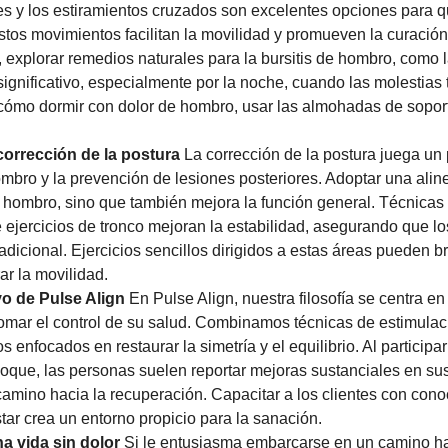
s y los estiramientos cruzados son excelentes opciones para 
tos movimientos facilitan la movilidad y promueven la curación a
, explorar remedios naturales para la bursitis de hombro, como l
significativo, especialmente por la noche, cuando las molestias 
cómo dormir con dolor de hombro, usar las almohadas de sopo
corrección de la postura
La corrección de la postura juega un
mbro y la prevención de lesiones posteriores. Adoptar una alin
l hombro, sino que también mejora la función general. Técnicas 
de ejercicios de tronco mejoran la estabilidad, asegurando que
adicional. Ejercicios sencillos dirigidos a estas áreas pueden b
ar la movilidad.
vo de Pulse Align
En Pulse Align, nuestra filosofía se centra e
 tomar el control de su salud. Combinamos técnicas de estimula
 enfocados en restaurar la simetría y el equilibrio. Al participa
oque, las personas suelen reportar mejoras sustanciales en su
amino hacia la recuperación. Capacitar a los clientes con cono
tar crea un entorno propicio para la sanación.
a vida sin dolor
Si le entusiasma embarcarse en un camino hac