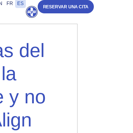
N
FR
ES
RESERVAR UNA CITA
Abrir
s del
la
e y no
lign