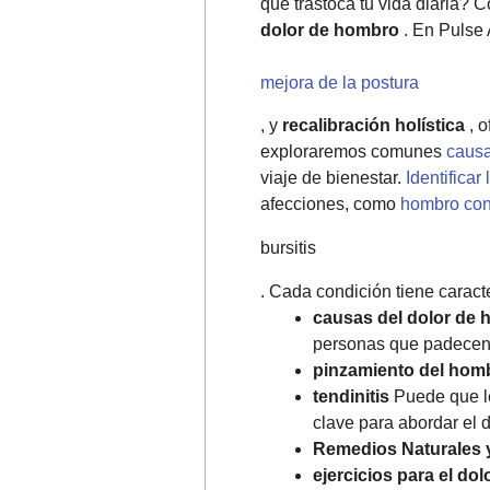
que trastoca tu vida diaria?
dolor de hombro
. En Pulse 
mejora de la postura
, y
recalibración holística
, o
exploraremos comunes
causa
viaje de bienestar.
Identifica
afecciones, como
hombro co
bursitis
. Cada condición tiene caracte
causas del dolor de
personas que padece
pinzamiento del hom
tendinitis
Puede que le
clave para abordar el 
Remedios Naturales y 
ejercicios para el do