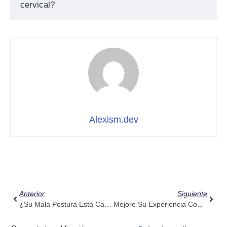
cervical?
Alexism.dev
Ant
Sigui
Anterior
Siguiente
¿Su Mala Postura Está Causando Dolor En La Parte Superior De La Espalda? Descubra La Guía De Pulse Align
Mejore Su Experiencia Con Una Silla Ergonómica: El Soporte Holístico De Pulse Align