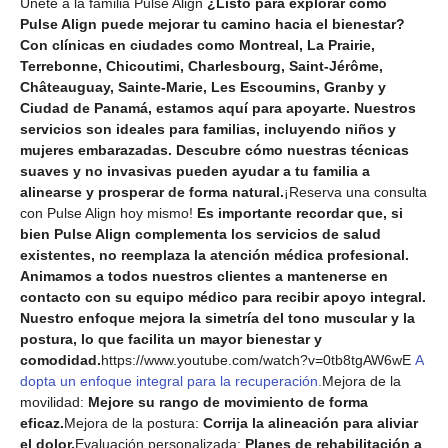
Únete a la familia Pulse Align
¿Listo para explorar cómo
Pulse Align puede mejorar tu camino hacia el bienestar?
Con clínicas en ciudades como Montreal, La Prairie,
Terrebonne, Chicoutimi, Charlesbourg, Saint-Jérôme,
Châteauguay, Sainte-Marie, Les Escoumins, Granby y
Ciudad de Panamá, estamos aquí para apoyarte. Nuestros
servicios son ideales para familias, incluyendo niños y
mujeres embarazadas. Descubre cómo nuestras técnicas
suaves y no invasivas pueden ayudar a tu familia a
alinearse y prosperar de forma natural.
¡Reserva una consulta
con Pulse Align hoy mismo!
Es importante recordar que, si
bien Pulse Align complementa los servicios de salud
existentes, no reemplaza la atención médica profesional.
Animamos a todos nuestros clientes a mantenerse en
contacto con su equipo médico para recibir apoyo integral.
Nuestro enfoque mejora la simetría del tono muscular y la
postura, lo que facilita un mayor bienestar y
comodidad.
https://www.youtube.com/watch?v=0tb8tgAW6wE
A
dopta un enfoque integral para la recuperación.
Mejora de la
movilidad:
Mejore su rango de movimiento de forma
eficaz.
Mejora de la postura:
Corrija la alineación para aliviar
el dolor.
Evaluación personalizada:
Planes de rehabilitación a