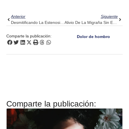
Ant
Sigui
Anterior
Siguiente
Desmitificando La Estenosis Espinal: Una Perspectiva De Pulse Align Sobre La Comodidad Equilibrada
Alivio De La Migraña Sin Esfuerzo: Permita Que El Enfoque De Pulse Align Fomente Su Bienestar
Comparte la publicación:
Dolor de hombro
Comparte la publicación: