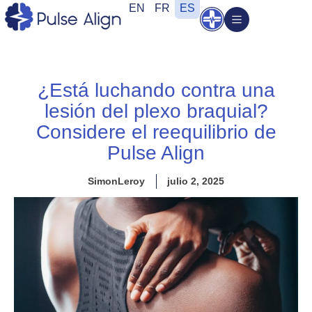
Ir
EN
FR
ES
Abrir
al
contenido
¿Está luchando contra una
lesión del plexo braquial?
Considere el reequilibrio de
Pulse Align
SimonLeroy
julio 2, 2025