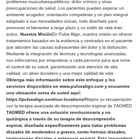
problemas musculoesqueléticos, dolor crónico y otras
preocupaciones de salud. Los pacientes pueden esperar un
ambiente acogedor, orientación competente y un plan integral
adaptado a sus necesidades únicas, todo diseñado para
promover el bienestar a largo plazo y un estilo de vida más
activo.
Nuestra Misión
En Pulse Align, nuestra misión es ofrecer
tratamientos basados ​​en la evidencia y centrados en el paciente
que aborden las causas subyacentes del dolor y la disfunción.
Mediante la integración de técnicas y tecnologías avanzadas,
nos esforzamos por empoderar a cada persona para que tome
el control de su salud, garantizando una atención de alta
calidad, un alivio duradero y una mejor calidad de vida.
Obtenga más información sobre este enfoque y los
servicios disponibles en www.pulsealign.com y encuentre
una ubicación cerca de usted aquí:
https://pulsealign.com/our-locations/
Mejore su recuperación
con la terapia avanzada de descompresión espinal de TAGMED
TAGMED ofrece una solución revolucionaria y no
quirúrgica a través de su terapia de descompresión
espinal, diseñada específicamente para tratar problemas
discales de moderados a graves, como hernias discales,
protrusiones discales o estenosis espinal. Esta innovadora