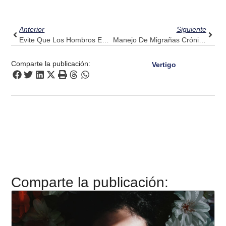
Ant
Sigui
Anterior
Siguiente
Evite Que Los Hombros Encorvados Afecten Su Confianza: Pruebe Pulse Align
Manejo De Migrañas Crónicas: Cómo Pulse Align Puede Integrarse En Su Proceso De Bienestar
Comparte la publicación:
Vertigo
Comparte la publicación: