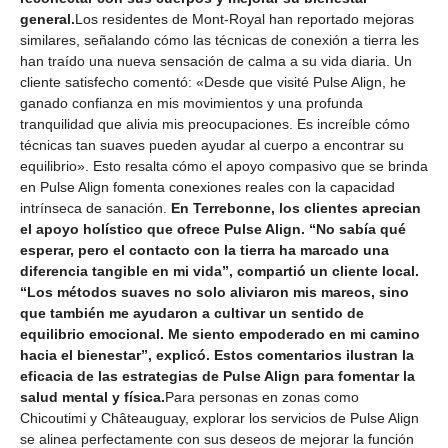
general.
Los residentes de Mont-Royal han reportado mejoras
similares, señalando cómo las técnicas de conexión a tierra les
han traído una nueva sensación de calma a su vida diaria. Un
cliente satisfecho comentó: «Desde que visité Pulse Align, he
ganado confianza en mis movimientos y una profunda
tranquilidad que alivia mis preocupaciones. Es increíble cómo
técnicas tan suaves pueden ayudar al cuerpo a encontrar su
equilibrio». Esto resalta cómo el apoyo compasivo que se brinda
en Pulse Align fomenta conexiones reales con la capacidad
intrínseca de sanación.
En Terrebonne, los clientes aprecian
el apoyo holístico que ofrece Pulse Align. “No sabía qué
esperar, pero el contacto con la tierra ha marcado una
diferencia tangible en mi vida”, compartió un cliente local.
“Los métodos suaves no solo aliviaron mis mareos, sino
que también me ayudaron a cultivar un sentido de
equilibrio emocional. Me siento empoderado en mi camino
hacia el bienestar”, explicó. Estos comentarios ilustran la
eficacia de las estrategias de Pulse Align para fomentar la
salud mental y física.
Para personas en zonas como
Chicoutimi y Châteauguay, explorar los servicios de Pulse Align
se alinea perfectamente con sus deseos de mejorar la función