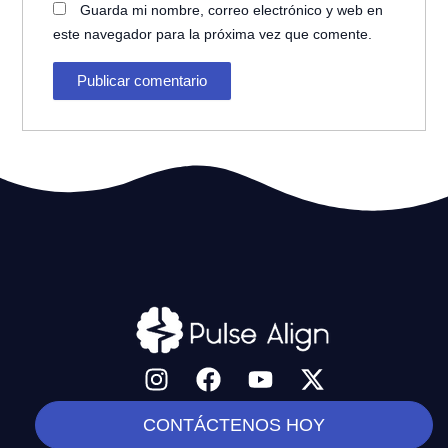
Guarda mi nombre, correo electrónico y web en
este navegador para la próxima vez que comente.
I
F
Y
X
n
a
o
-
s
c
u
t
CONTÁCTENOS HOY
t
e
t
w