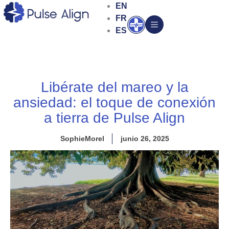
Ir
EN
al
FR
Abrir
contenido
ES
Libérate del mareo y la
ansiedad: el toque de conexión
a tierra de Pulse Align
SophieMorel
junio 26, 2025