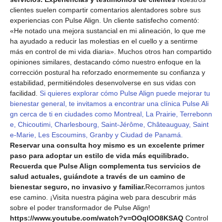
clientes suelen compartir comentarios alentadores sobre sus
experiencias con Pulse Align. Un cliente satisfecho comentó:
«He notado una mejora sustancial en mi alineación, lo que me
ha ayudado a reducir las molestias en el cuello y a sentirme
más en control de mi vida diaria». Muchos otros han compartido
opiniones similares, destacando cómo nuestro enfoque en la
corrección postural ha reforzado enormemente su confianza y
estabilidad, permitiéndoles desenvolverse en sus vidas con
facilidad.
Si quieres explorar cómo Pulse Align puede mejorar tu
bienestar general, te invitamos a encontrar una clínica Pulse Ali
gn cerca de ti en ciudades como Montreal, La Prairie, Terrebonn
e, Chicoutimi, Charlesbourg, Saint-Jérôme, Châteauguay, Saint
e-Marie, Les Escoumins, Granby y Ciudad de Panamá.
Reservar una consulta hoy mismo es un excelente primer
paso para adoptar un estilo de vida más equilibrado.
Recuerda que Pulse Align complementa tus servicios de
salud actuales, guiándote a través de un camino de
bienestar seguro, no invasivo y familiar.
Recorramos juntos
ese camino. ¡Visita nuestra página web para descubrir más
sobre el poder transformador de Pulse Align!
https://www.youtube.com/watch?v=OOqlOO8KSAQ
Control