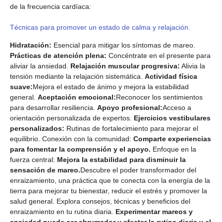
de la frecuencia cardíaca:
Técnicas para promover un estado de calma y relajación.
Hidratación:
Esencial para mitigar los síntomas de mareo.
Prácticas de atención plena:
Concéntrate en el presente para
aliviar la ansiedad.
Relajación muscular progresiva:
Alivia la
tensión mediante la relajación sistemática.
Actividad física
suave:
Mejora el estado de ánimo y mejora la estabilidad
general.
Aceptación emocional:
Reconocer los sentimientos
para desarrollar resiliencia.
Apoyo profesional:
Acceso a
orientación personalizada de expertos.
Ejercicios vestibulares
personalizados:
Rutinas de fortalecimiento para mejorar el
equilibrio. Conexión con la comunidad:
Comparte experiencias
para fomentar la comprensión y el apoyo.
Enfoque en la
fuerza central:
Mejora la estabilidad para disminuir la
sensación de mareo.
Descubre el poder transformador del
enraizamiento, una práctica que te conecta con la energía de la
tierra para mejorar tu bienestar, reducir el estrés y promover la
salud general. Explora consejos, técnicas y beneficios del
enraizamiento en tu rutina diaria.
Experimentar mareos y
ansiedad puede ser abrumador y afectar la rutina diaria y el