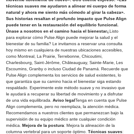
técnicas suaves me ayudaron a alinear mi cuerpo de forma
natural y ahora me siento más cómodo al girar la cabeza».
Sus historias resaltan el profundo impacto que Pulse Align
puede tener en la restauración del equilibrio funcional.
Únase a nosotros en el camino hacia el bienestar
¿Listo
para explorar cómo Pulse Align puede mejorar la salud y el
bienestar de su familia? Le invitamos a reservar una consulta
hoy mismo en cualquiera de nuestras ubicaciones accesibles,
como Montreal, La Prairie, Terrebonne, Chicoutimi,
Charlesbourg, Saint-Jérôme, Châteauguay, Sainte-Marie, Les
Escoumins, Granby o incluso Ciudad de Panamá. Recuerde que
Pulse Align complementa los servicios de salud existentes, lo
que garantiza que su camino hacia el bienestar siga estando
respaldado. Experimente este método suave y no invasivo que
le ayudará a recuperar su libertad de movimiento y a disfrutar
de una vida equilibrada.
Aviso legal
Tenga en cuenta que Pulse
Align complementa, pero no reemplaza, la atención médica.
Recomendamos a nuestros clientes que permanezcan bajo la
supervisión de su equipo médico ante cualquier condición
médica.
Mejora de la postura
: Mejora la alineación de la
columna vertebral para un soporte óptimo.
Técnicas suaves
: