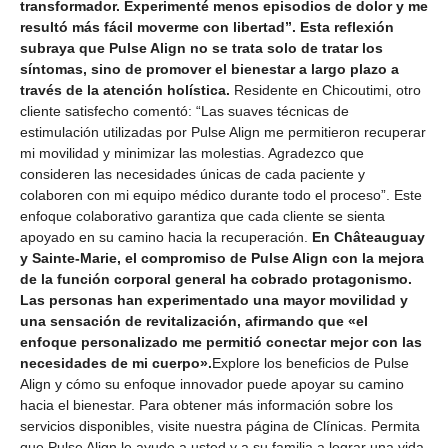
transformador. Experimenté menos episodios de dolor y me
resultó más fácil moverme con libertad”. Esta reflexión
subraya que Pulse Align no se trata solo de tratar los
síntomas, sino de promover el bienestar a largo plazo a
través de la atención holística.
Residente en Chicoutimi, otro
cliente satisfecho comentó: “Las suaves técnicas de
estimulación utilizadas por Pulse Align me permitieron recuperar
mi movilidad y minimizar las molestias. Agradezco que
consideren las necesidades únicas de cada paciente y
colaboren con mi equipo médico durante todo el proceso”. Este
enfoque colaborativo garantiza que cada cliente se sienta
apoyado en su camino hacia la recuperación.
En Châteauguay
y Sainte-Marie, el compromiso de Pulse Align con la mejora
de la función corporal general ha cobrado protagonismo.
Las personas han experimentado una mayor movilidad y
una sensación de revitalización, afirmando que «el
enfoque personalizado me permitió conectar mejor con las
necesidades de mi cuerpo».
Explore los beneficios de Pulse
Align y cómo su enfoque innovador puede apoyar su camino
hacia el bienestar. Para obtener más información sobre los
servicios disponibles, visite nuestra página de Clínicas. Permita
que Pulse Align le ayude a usted y a su familia a lograr una vida