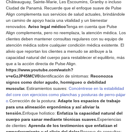
Châteauguay, Sainte-Marie, Les Escoumins, Granby o incluso
Ciudad de Panamá. Recuerde que el enfoque suave de Pulse
Align complementa sus servicios de salud actuales, brindándole
un camino de apoyo hacia una vitalidad y un bienestar
renovados.
Aviso legal médico
Tenga en cuenta que Pulse
Align complementa, pero no reemplaza, la atención médica. Los
clientes deben mantener consultas regulares con su equipo de
atención médica sobre cualquier condición médica existente. El
alivio que reportan los clientes a menudo se atribuye a la
capacidad natural del cuerpo para restablecer el equilibrio, más
que a la acción directa de Pulse Align.
https://www.youtube.com/watch?
v=eGzJP45MCV0
Identificación de síntomas:
Reconozca
signos como dolor agudo, hormigueo o debilidad
muscular.
Estiramientos suaves:
Concéntrese en la estabilidad
del core con ejercicios como planchas y posturas de perro-pájar
o.
Corrección de la postura:
Adapte los espacios de trabajo
para una alineación ergonómica y así aliviar la
tensión.
Enfoque holístico:
Enfatiza la capacidad natural del
cuerpo para sanar mediante técnicas suaves.
Experiencias
de clientes:
Aprenda de los testimonios que enfatizan el
empoderamiento y el alivio del dolor.
Reserva de consultas: