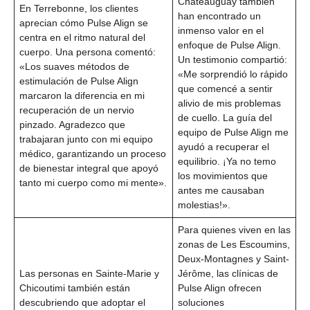
Châteauguay también
En Terrebonne, los clientes
han encontrado un
aprecian cómo Pulse Align se
inmenso valor en el
centra en el ritmo natural del
enfoque de Pulse Align.
cuerpo. Una persona comentó:
Un testimonio compartió:
«Los suaves métodos de
«Me sorprendió lo rápido
estimulación de Pulse Align
que comencé a sentir
marcaron la diferencia en mi
alivio de mis problemas
recuperación de un nervio
de cuello. La guía del
pinzado. Agradezco que
equipo de Pulse Align me
trabajaran junto con mi equipo
ayudó a recuperar el
médico, garantizando un proceso
equilibrio. ¡Ya no temo
de bienestar integral que apoyó
los movimientos que
tanto mi cuerpo como mi mente».
antes me causaban
molestias!».
Para quienes viven en las
zonas de Les Escoumins,
Deux-Montagnes y Saint-
Las personas en Sainte-Marie y
Jérôme, las clínicas de
Chicoutimi también están
Pulse Align ofrecen
descubriendo que adoptar el
soluciones