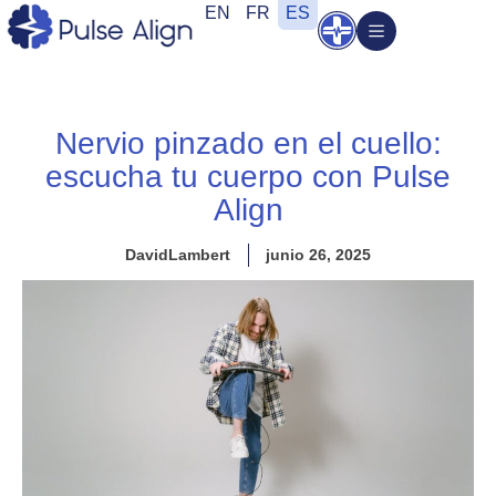
Ir
EN
FR
ES
Abrir
al
contenido
Nervio pinzado en el cuello:
escucha tu cuerpo con Pulse
Align
DavidLambert
junio 26, 2025