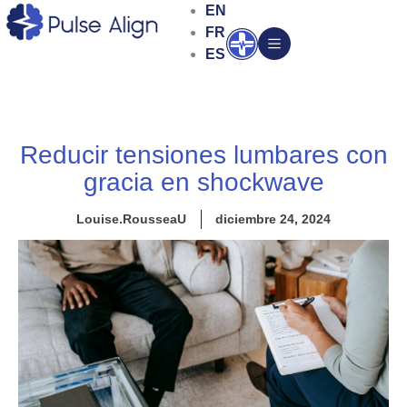
Ir
EN
al
FR
Abrir
contenido
ES
Reducir tensiones lumbares con
gracia en shockwave
Louise.RousseaU
diciembre 24, 2024