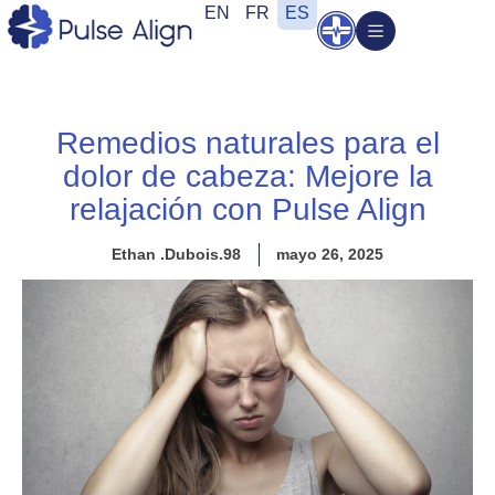
Ir
EN
FR
ES
Abrir
al
contenido
Remedios naturales para el
dolor de cabeza: Mejore la
relajación con Pulse Align
Ethan .Dubois.98
mayo 26, 2025