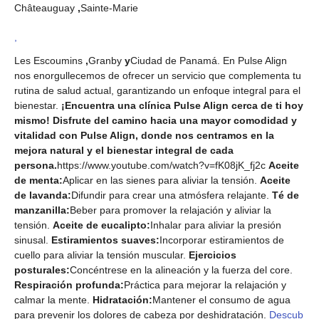
Châteauguay
,
Sainte-Marie
,
Les Escoumins
,
Granby
y
Ciudad de Panamá. En Pulse Align
nos enorgullecemos de ofrecer un servicio que complementa tu
rutina de salud actual, garantizando un enfoque integral para el
bienestar.
¡Encuentra una clínica Pulse Align cerca de ti hoy
mismo! Disfrute del camino hacia una mayor comodidad y
vitalidad con Pulse Align, donde nos centramos en la
mejora natural y el bienestar integral de cada
persona.
https://www.youtube.com/watch?v=fK08jK_fj2c
Aceite
de menta:
Aplicar en las sienes para aliviar la tensión.
Aceite
de lavanda:
Difundir para crear una atmósfera relajante.
Té de
manzanilla:
Beber para promover la relajación y aliviar la
tensión.
Aceite de eucalipto:
Inhalar para aliviar la presión
sinusal.
Estiramientos suaves:
Incorporar estiramientos de
cuello para aliviar la tensión muscular.
Ejercicios
posturales:
Concéntrese en la alineación y la fuerza del core.
Respiración profunda:
Práctica para mejorar la relajación y
calmar la mente.
Hidratación:
Mantener el consumo de agua
para prevenir los dolores de cabeza por deshidratación.
Descub