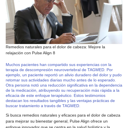
Remedios naturales para el dolor de cabeza: Mejore la
relajación con Pulse Align 8
Muchos pacientes han compartido sus experiencias con la
terapia de descompresión neurovertebral de TAGMED. Por
ejemplo, un paciente reportó un alivio duradero del dolor y pudo
retomar sus actividades diarias mucho antes de lo esperado.
Otra persona notó una reducción significativa en la dependencia
de la medicación, atribuyendo su recuperación más rápida a la
eficacia de este enfoque terapéutico. Estos testimonios
destacan los resultados tangibles y las ventajas prácticas de
buscar tratamiento a través de TAGMED.
Si busca remedios naturales y eficaces para el dolor de cabeza
para mejorar su bienestar general, Pulse Align ofrece un
enfoque innovador que se centra en la salud holística y la