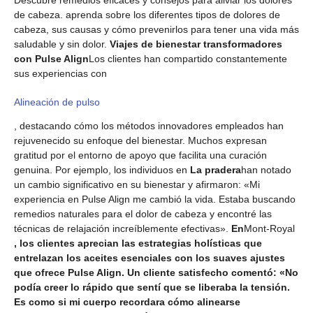
Descubre remedios eficaces y consejos para aliviar los dolores
de cabeza. aprenda sobre los diferentes tipos de dolores de
cabeza, sus causas y cómo prevenirlos para tener una vida más
saludable y sin dolor.
Viajes de bienestar transformadores
con Pulse Align
Los clientes han compartido constantemente
sus experiencias con
Alineación de pulso
, destacando cómo los métodos innovadores empleados han
rejuvenecido su enfoque del bienestar. Muchos expresan
gratitud por el entorno de apoyo que facilita una curación
genuina. Por ejemplo, los individuos en
La pradera
han notado
un cambio significativo en su bienestar y afirmaron: «Mi
experiencia en Pulse Align me cambió la vida. Estaba buscando
remedios naturales para el dolor de cabeza y encontré las
técnicas de relajación increíblemente efectivas».
En
Mont-Royal
, los clientes aprecian las estrategias holísticas que
entrelazan los aceites esenciales con los suaves ajustes
que ofrece Pulse Align. Un cliente satisfecho comentó: «No
podía creer lo rápido que sentí que se liberaba la tensión.
Es como si mi cuerpo recordara cómo alinearse