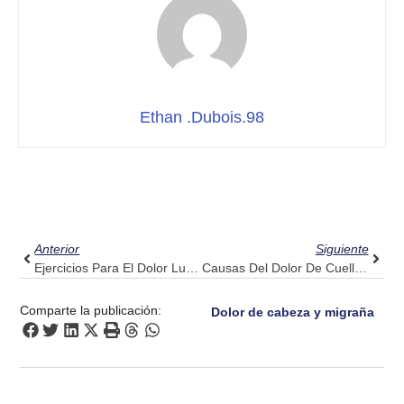
Ethan .Dubois.98
Ant
Sigui
Anterior
Siguiente
Ejercicios Para El Dolor Lumbar: El Secreto De La Alineación Del Pulso Para Una Práctica Eficaz
Causas Del Dolor De Cuello Descifradas: Pruebe Pulse Align Para Obtener Más Información
Comparte la publicación:
Dolor de cabeza y migraña