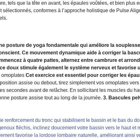
, tels que la tête en avant, les épaules voûtées, et bien plus e
sélectionnés, conformes à l’approche holistique de Pulse Align
els.
ne posture de yoga fondamentale qui améliore la souplesse 
scient. Ce mouvement dynamique aide à corriger la bascul
mmencez à quatre pattes, alternez entre cambrure et arrond
cice doux stimule également le système nerveux et favorise
s omoplates
Cet exercice est essentiel pour corriger les épa
osition assise ou debout, tirez simplement vos omoplates vers l’
es secondes avant de relâcher. En sollicitant les muscles du ha
onne posture assise tout au long de la journée.
3. Bascules pe
e renforcement du tronc qui stabilisent le bassin et le bas du d
genoux fléchis, inclinez doucement votre bassin vers le haut et 
nt favorise la lordose lombaire naturelle, améliorant ainsi v