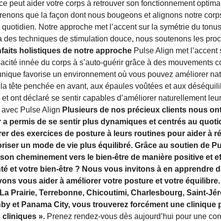
e peut aider votre corps à retrouver son fonctionnement optima
enons que la façon dont nous bougeons et alignons notre corps
u quotidien. Notre approche met l’accent sur la symétrie du tonu
à des techniques de stimulation douce, nous soutenons les proc
faits holistiques de notre approche
Pulse Align met l’accent s
capacité innée du corps à s’auto-guérir grâce à des mouvements c
unique favorise un environnement où vous pouvez améliorer natu
à la tête penchée en avant, aux épaules voûtées et aux déséquil
et ont déclaré se sentir capables d’améliorer naturellement leur
s avec Pulse Align
Plusieurs de nos précieux clients nous ont
 a permis de se sentir plus dynamiques et centrés au quot
grer des exercices de posture à leurs routines pour aider à ré
voriser un mode de vie plus équilibré. Grâce au soutien de 
 son cheminement vers le bien-être de manière positive et ef
nté et votre bien-être ? Nous vous invitons à en apprendre 
ons vous aider à améliorer votre posture et votre équilibre
La Prairie, Terrebonne, Chicoutimi, Charlesbourg, Saint-Jé
by et Panama City, vous trouverez forcément une clinique 
cliniques ».
Prenez rendez-vous dès aujourd’hui pour une cons