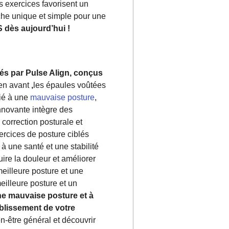
es exercices favorisent un
che unique et simple pour une
ès aujourd’hui !
sés par Pulse Align, conçus
 en avant
,
les épaules voûtées
lié à une
mauvaise posture
,
nnovante intègre des
correction posturale et
ercices de posture ciblés
 à une santé et une stabilité
ire la douleur et améliorer
meilleure posture et une
eilleure posture et un
ne mauvaise posture et à
tablissement de votre
n-être général et découvrir