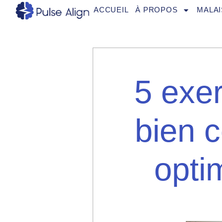
Aller
ACCUEIL
À PROPOS
MALAI
au
contenu
5 exe
bien 
opti