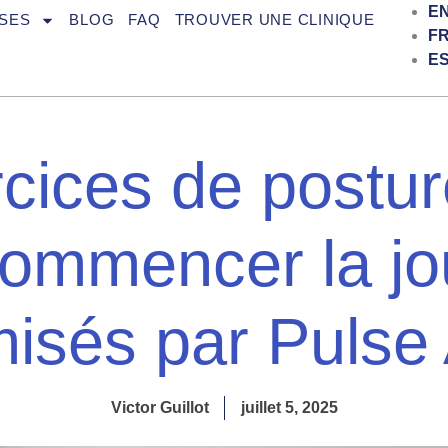
E
SES
BLOG
FAQ
TROUVER UNE CLINIQUE
F
E
rcices de postur
commencer la jo
misés par Pulse 
Victor Guillot
juillet 5, 2025