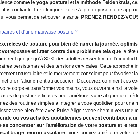
science comme le
yoga postural
et la
méthode Feldenkrais
, c
e plus confiante. Les cliniques Pulse Align proposent une appro
qui vous permet de retrouver la santé.
PRENEZ RENDEZ-VOUS d
mbaires et d’une mauvaise posture ?
exercices de posture pour bien démarrer la journée, optimi
 votre
posture
et lutter contre des problèmes tels que
la tête
ontrent que jusqu’à 80 % des adultes ressentent de l’inconfort 
ires persistantes et des tensions cervicales. Cette approche i
orcement musculaire et le mouvement conscient pour favoriser la 
améliorer l’alignement au quotidien. Découvrez comment ces ex
 votre corps et transformer vos matins, vous ouvrant ainsi la voie
ices de posture efficaces pour améliorer votre alignement, rédu
enez des routines simples à intégrer à votre quotidien pour une 
issez votre bien-être avec Pulse Align : votre chemin vers une m
nde où vos activités quotidiennes peuvent contribuer à u
 de se concentrer sur l’amélioration de votre posture et le ré
 recalibrage neuromusculaire
, vous pouvez améliorer votre bie