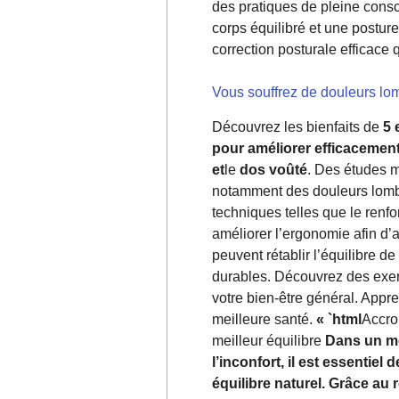
des pratiques de pleine con
corps équilibré et une postur
correction posturale efficace 
Vous souffrez de douleurs lo
Découvrez les bienfaits de
5 
pour améliorer efficacement
et
le
dos voûté
. Des études m
notamment des douleurs lomba
techniques telles que le renf
améliorer l’ergonomie afin d’
peuvent rétablir l’équilibre de
durables. Découvrez des exerc
votre bien-être général. Appr
meilleure santé.
« `html
Accro
meilleur équilibre
Dans un mo
l’inconfort, il est essentiel
équilibre naturel. Grâce au