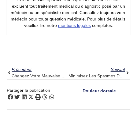
excluent tout traitement médical ou diagnostic posé par un
médecin ou un spécialiste médical. Consultez toujours votre
médecin pour toute question médicale. Pour plus de détails,
veuillez lire notre
mentions légales
complètes.
Précédent
Suiv
Précédent
Suivant
Changez Votre Mauvaise Posture : Les Idées De Pulse Align Pour Une Colonne Vertébrale Plus Saine
Minimisez Les Spasmes Du Cou : Découvrez Les Effets Apaisants De Pulse Align
Partager la publication :
Douleur dorsale