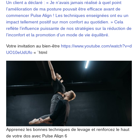
Un client a déclaré : « Je n’avais jamais réalisé à quel point
l’amélioration de ma posture pouvait être efficace avant de
commencer Pulse Align ! Les techniques enseignées ont eu un
impact tellement positif sur mon confort au quotidien. » Cela
reflète l’influence puissante de nos stratégies sur la réduction de
l’inconfort et la promotion d’un mode de vie équilibré.
Votre invitation au bien-être
https://www.youtube.com/watch?v=d
UO10eUdUfo
« `html
Apprenez les bonnes techniques de levage et renforcez le haut
de votre dos avec Pulse Align 6