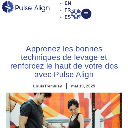
Aller
EN
au
FR
Ouvrir
contenu
ES
Apprenez les bonnes
techniques de levage et
renforcez le haut de votre dos
avec Pulse Align
LouisTremblay
mai 19, 2025