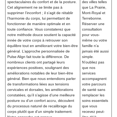
spectaculaires du confort et de la posture.
des villes telles
Cet alignement ne se limite pas à
que La Prairie,
supprimer l’inconfort ; il s’agit de rétablir
Mont-Royal et
l’harmonie du corps, lui permettant de
Terrebonne.
fonctionner de manière optimale et en
Réserver une
toute confiance. Vous constaterez que
consultation
notre méthode douce soutient la capacité
pour vous-
innée de votre corps à retrouver son
même ou votre
équilibre tout en améliorant votre bien-être
famille n’a
général. L’approche personnalisée de
jamais été aussi
Pulse Align fait toute la différence. De
simple.
nombreux clients ont partagé leurs
N’oubliez pas
expériences positives, soulignant des
que nos
améliorations notables de leur bien-être
services
général. Bien que nous entendions parler
accompagnent
de transformations liées aux tensions
votre parcours
cervicales et dorsales, les améliorations
de santé sans
constatées, qu’il s’agisse d’une meilleure
remplacer les
posture ou d’un confort accru, découlent
soins essentiels
du processus naturel de recalibrage du
que vous
corps plutôt que d’un simple traitement.
recevez peut-
Notre approche est conçue
être déjà.