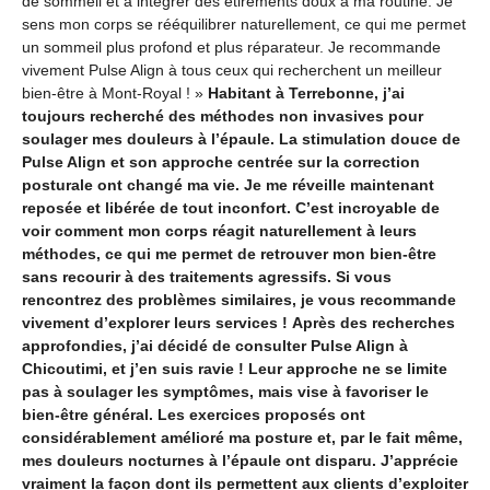
de sommeil et à intégrer des étirements doux à ma routine. Je
sens mon corps se rééquilibrer naturellement, ce qui me permet
un sommeil plus profond et plus réparateur. Je recommande
vivement Pulse Align à tous ceux qui recherchent un meilleur
bien-être à Mont-Royal ! »
Habitant à Terrebonne, j’ai
toujours recherché des méthodes non invasives pour
soulager mes douleurs à l’épaule. La stimulation douce de
Pulse Align et son approche centrée sur la correction
posturale ont changé ma vie. Je me réveille maintenant
reposée et libérée de tout inconfort. C’est incroyable de
voir comment mon corps réagit naturellement à leurs
méthodes, ce qui me permet de retrouver mon bien-être
sans recourir à des traitements agressifs. Si vous
rencontrez des problèmes similaires, je vous recommande
vivement d’explorer leurs services !
Après des recherches
approfondies, j’ai décidé de consulter Pulse Align à
Chicoutimi, et j’en suis ravie ! Leur approche ne se limite
pas à soulager les symptômes, mais vise à favoriser le
bien-être général. Les exercices proposés ont
considérablement amélioré ma posture et, par le fait même,
mes douleurs nocturnes à l’épaule ont disparu. J’apprécie
vraiment la façon dont ils permettent aux clients d’exploiter