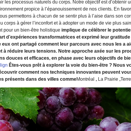
r les processus naturels du corps. Notre objectif est d’obtenir 
ironnement propice à l’épanouissement de nos clients. En favoris
 nous permettons à chacun de se sentir plus à l’aise dans son co
du corps à gérer l’inconfort et à adopter un mode de vie plus sai
 pour un bien-être holistique
implique de célébrer le potenti
 part d’expériences transformatrices et exprimé leur gratitu
e eux ont partagé comment leur parcours avec nous les a ai
et à réduire leurs tensions. Notre approche axée sur les pr
s douces et efficaces, en phase avec leurs objectifs de bie
lign
Êtes-vous prêt à explorer la voie du bien-être ? Nous vo
découvrir comment nos techniques innovantes peuvent vous 
es présents dans des villes comme
Montréal
,
La Prairie
,
Terr