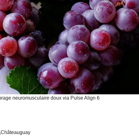
brage neuromusculaire doux via Pulse Align 6
,
Châteauguay