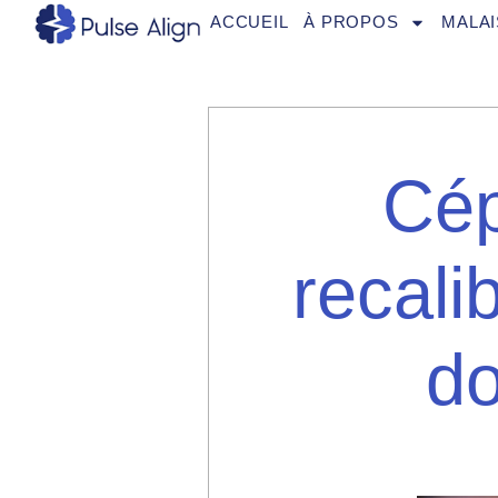
Aller
ACCUEIL
À PROPOS
MALAI
au
contenu
Cép
recali
do