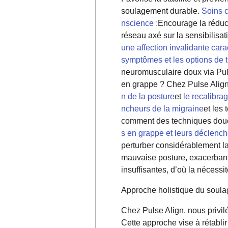
soulagement durable.
Soins c
nscience :
Encourage la réduct
réseau axé sur la sensibilisa
une affection invalidante car
symptômes et les options de t
neuromusculaire doux via Pul
en grappe ? Chez Pulse Align
n de la posture
et
le recalibra
ncheurs de la migraine
et les
comment des techniques douces
s en grappe et leurs déclenc
perturber considérablement la
mauvaise posture, exacerbant 
insuffisantes, d’où la nécess
Approche holistique du soul
Chez Pulse Align, nous privil
Cette approche vise à rétablir