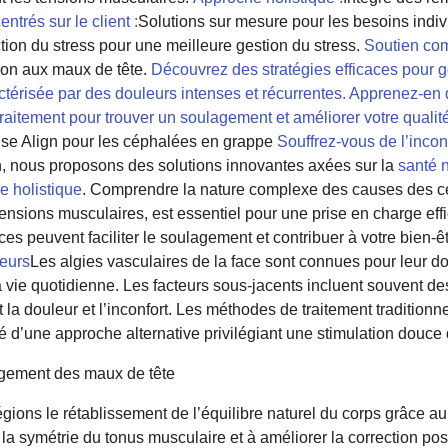
entrés sur le client :
Solutions sur mesure pour les besoins indiv
ion du stress pour une meilleure gestion du stress.
Soutien co
tion aux maux de tête.
Découvrez des stratégies efficaces pour g
actérisée par des douleurs intenses et récurrentes. Apprenez-en
raitement pour trouver un soulagement et améliorer votre qualité
se Align pour les céphalées en grappe
Souffrez-vous de l’incon
, nous proposons des solutions innovantes axées sur la
santé 
ge holistique
. Comprendre la nature complexe des causes des c
 tensions musculaires, est essentiel pour une prise en charge effi
 peuvent faciliter le soulagement et contribuer à votre bien-ê
heurs
Les algies vasculaires de la face sont connues pour leur d
 vie quotidienne. Les facteurs sous-jacents incluent souvent de
la douleur et l’inconfort. Les méthodes de traitement traditionn
ité d’une approche alternative privilégiant une stimulation douc
agement des maux de tête
égions le rétablissement de l’équilibre naturel du corps grâce a
 la symétrie du tonus musculaire et à améliorer la correction pos