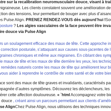
e sur la recalibration neuromusculaire douce, visant à trai
igraineuse. Les clients constatent souvent une amélioration de 
ction des tensions, leur permettant de bouger avec plus d’aisan
es Pulse Align.
PRENEZ RENDEZ-VOUS dès aujourd’hui !
So
posture
?
Les algies vasculaires de la face peuvent être inva
re douce via Pulse Align
rs un soulagement efficace des maux de tête. Cette approche in
 correction posturale, s’attaquant aux causes sous-jacentes de l
graines chroniques et même aux migraines. En ciblant des sym
maux de tête et les maux de tête derrière les yeux, les techni
remèdes naturels contre les maux de tête qui améliorent leur b
us aider à reprendre le contrôle de votre santé et de votre bien
face sont des maux de tête graves et invalidants, caractérisés p
mpagnée d’autres symptômes. Découvrez les déclencheurs, les o
érer cette affection douloureuse.
« `html
Accompagnez votre bie
re douce
, créant ainsi un parcours permettant aux clients d’améli
se Align
Chez Pulse Align, nous utilisons des techniques innova