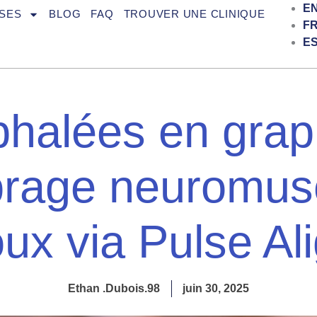
E
SES
BLOG
FAQ
TROUVER UNE CLINIQUE
F
E
halées en grap
brage neuromus
ux via Pulse Al
Ethan .Dubois.98
juin 30, 2025