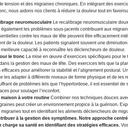
 tension et des migraines chroniques. En intégrant des exercic
ronc, nous aidons nos clients à réduire la douleur tout en favoris
alibrage neuromusculaire
Le recalibrage neuromusculaire doux
 également les problèmes sous-jacents contribuant aux migrain
sentielles contre les maux de tête peuvent être efficacement in
ent de la douleur. Les patients signalent souvent une diminut
 meilleure capacité à reconnaître les déclencheurs de douleur.
our le tronc
La mise en œuvre d’exercices spécifiques pour le t
ans la gestion des maux de tête. Des exercices tels que la planc
 efficaces pour améliorer la stabilité et l’alignement postural. 
e les adapter à différents niveaux de forme physique et de les r
frant de problèmes tels que l’hyperlordose, il est essentiel de 
caces pour soulager l’inconfort.
 maison à votre routine
Combiner nos techniques douces ave
igraines peut créer un environnement propice à la guérison. Ex
 migraines tout en identifiant les aliments déclencheurs de mig
ribuer à la gestion des symptômes. Notre approche centrée 
charge sa santé en identifiant des stratégies efficaces.
Vos