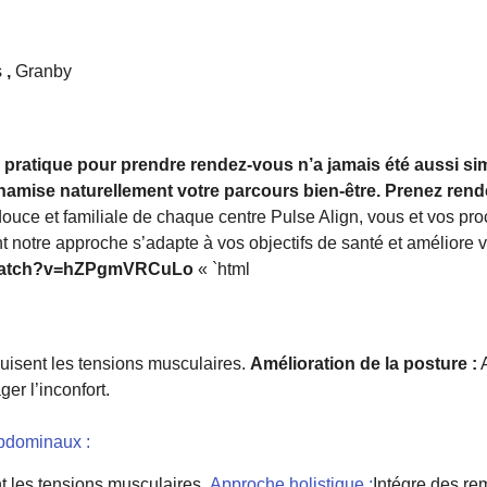
s
,
Granby
u pratique pour prendre rendez-vous n’a jamais été aussi si
namise naturellement votre parcours bien-être. Prenez rend
douce et familiale de chaque centre Pulse Align, vous et vos pro
notre approche s’adapte à vos objectifs de santé et améliore v
/watch?v=hZPgmVRCuLo
« `html
duisent les tensions musculaires.
Amélioration de la posture :
A
er l’inconfort.
bdominaux :
ent les tensions musculaires.
Approche holistique :
Intégre des re