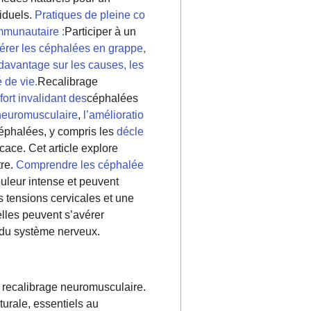
iduels.
Pratiques de pleine co
mmunautaire :
Participer à un
érer les céphalées en grappe,
 davantage sur les causes, les
 de vie.
Recalibrage
fort invalidant des
céphalées
neuromusculaire
,
l’amélioratio
éphalées, y compris les
décle
cace. Cet article explore
tre.
Comprendre les céphalée
ouleur intense et peuvent
s tensions cervicales et une
elles peuvent s’avérer
e du système nerveux.
u recalibrage neuromusculaire.
turale, essentiels au