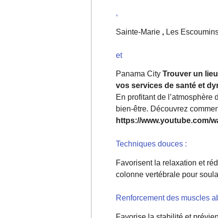
,
Sainte-Marie
,
Les Escoumin
et
Panama City
Trouver un lie
vos services de santé et dy
En profitant de l’atmosphère 
bien-être. Découvrez comment 
https://www.youtube.com
Techniques douces :
Favorisent la relaxation et ré
colonne vertébrale pour soulag
Renforcement des muscles a
Favorise la stabilité et prévi