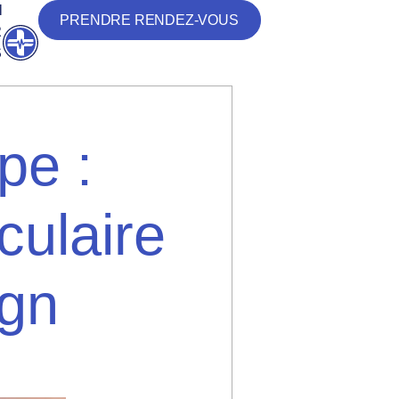
N
PRENDRE RENDEZ-VOUS
R
Ouvrir
S
pe :
culaire
ign