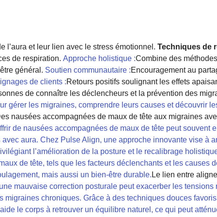
’aura et leur lien avec le stress émotionnel.
Techniques de r
ces de respiration.
Approche holistique :
Combine des méthodes 
être général.
Soutien communautaire :
Encouragement au partag
gnages de clients :
Retours positifs soulignant les effets apaisa
sonnes de connaître les déclencheurs et la prévention des migr
ur gérer les migraines, comprendre leurs causes et découvrir le
es nausées accompagnées de maux de tête aux migraines avec 
ffrir de nausées accompagnées de maux de tête peut souvent ent
es avec aura. Chez Pulse Align, une approche innovante vise à 
vilégiant l’amélioration de la posture et le recalibrage holistiqu
maux de tête, tels que les facteurs déclenchants et les causes d
ulagement, mais aussi un bien-être durable.
Le lien entre align
une mauvaise correction posturale peut exacerber les tensions 
s migraines chroniques. Grâce à des techniques douces favorisan
ide le corps à retrouver un équilibre naturel, ce qui peut atténue