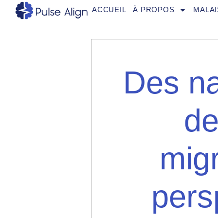
Aller
ACCUEIL
À PROPOS
MALAI
au
contenu
Des n
de
migr
pers