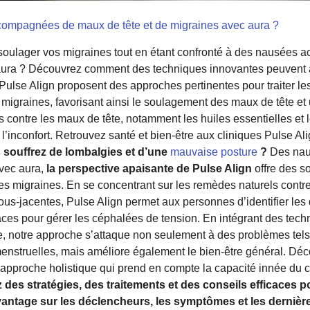
compagnées de maux de tête et de migraines avec aura ?
 soulager vos migraines tout en étant confronté à des nausée
 aura ? Découvrez comment des techniques innovantes peuvent a
s Pulse Align proposent des approches pertinentes pour traiter l
 migraines, favorisant ainsi le soulagement des maux de tête et 
 contre les maux de tête, notamment les huiles essentielles et
e l’inconfort. Retrouvez santé et bien-être aux cliniques Puls
 souffrez de lombalgies et d’une
mauvaise posture
?
Des nau
vec aura,
la perspective apaisante de Pulse Align
offre des s
les migraines. En se concentrant sur les remèdes naturels contre
s-jacentes, Pulse Align permet aux personnes d’identifier les
caces pour gérer les céphalées de tension. En intégrant des tech
e, notre approche s’attaque non seulement à des problèmes tels
menstruelles, mais améliore également le bien-être général. D
pproche holistique qui prend en compte la capacité innée du co
des stratégies, des traitements et des conseils efficaces po
antage sur les déclencheurs, les symptômes et les dernièr