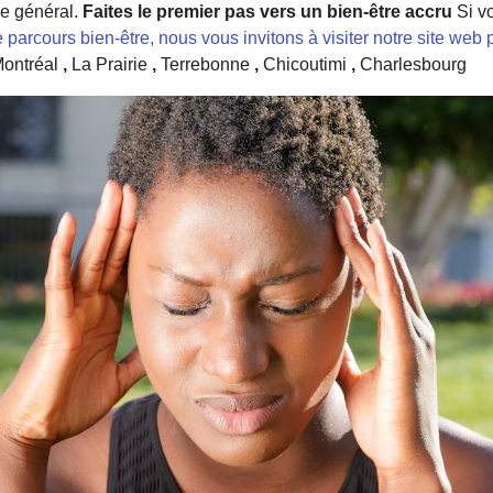
e général.
Faites le premier pas vers un bien-être accru
Si vo
 parcours bien-être, nous vous invitons à visiter notre site web 
ontréal
,
La Prairie
,
Terrebonne
,
Chicoutimi
,
Charlesbourg