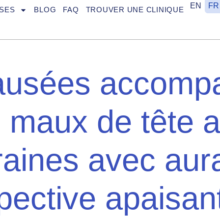
EN
FR
SES
BLOG
FAQ
TROUVER UNE CLINIQUE
ausées accomp
 maux de tête 
aines avec aura
pective apaisan