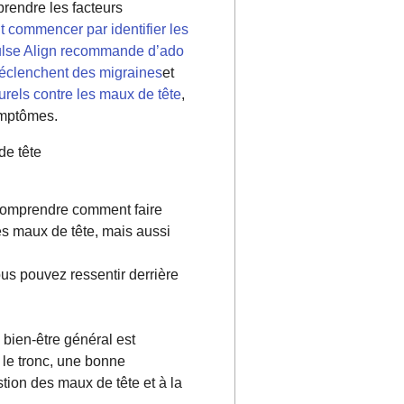
endre les facteurs
ut commencer par identifier les
 Pulse Align recommande d’ado
déclenchent des migraines
et
rels contre les maux de tête
,
symptômes.
de tête
 Comprendre comment faire
es maux de tête, mais aussi
ous pouvez ressentir derrière
 bien-être général est
 le tronc, une bonne
stion des maux de tête et à la