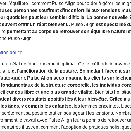
ver l’équilibre : comment Pulse Align peut aider à gérer les migr
ses personnes souffrent d’inconfort lié aux tensions musc
ur quotidien peut leur sembler difficile. La bonne nouvelle 
euvent offrir un répit bienvenu.
Pulse Align
est spécialisé 
ire
permettant au corps de retrouver son équilibre naturel et
he Pulse Align
ation douce
indre un état de fonctionnement optimal. Cette méthode innovante
ulaire
et l’amélioration de la posture. En mettant l’accent sur 
’auto-guérir, Pulse Align accompagne les clients sur le che
 fondamentaux de la structure corporelle, les individus co
illeur équilibre et une plus grande vitalité.
Bienfaits holisti
atent divers résultats positifs liés à leur bien-être. Grâce à
 les âges, y compris les enfants
et les femmes enceintes. L’acc
discrètement sa posture tout en soulageant les tensions. Nombr
mment le travail avec Pulse Align leur a permis de retrouver un
mentaires illustrent comment l’adoption de pratiques holistique