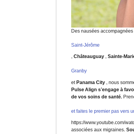
Des nausées accompagnées de 
Saint-Jérôme
,
Châteauguay
,
Sainte-Mari
Granby
et
Panama City
, nous somme
Pulse Align s’engage à favor
de vos soins de santé.
Prene
et faites le premier pas vers 
https://www.youtube.com/wa
associées aux migraines.
Sou