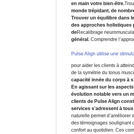
en main votre bien-être.
Trou
monde trépidant, de nombreu
Trouver un équilibre dans le
des approches holistiques p
de
Recalibrage neuromuscula
général.
Comprendre l’approc
Pulse Align utilise une stimul
pour aider les clients à atte
de la symétrie du tonus musc
capacité innée du corps à s
En agissant sur les aspects
évolution notable vers un me
clients de Pulse Align const
services s’adressent à tous
naturelle permet d’améliorer 
des témoignages soulignant co
confort au quotidien. Ces com