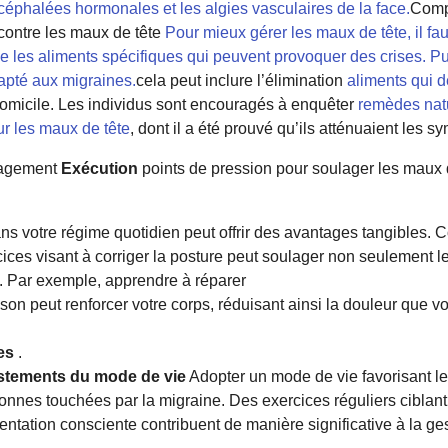
éphalées hormonales et les algies vasculaires de la face.
Compr
contre les maux de tête
Pour mieux gérer les maux de tête, il fa
que les aliments spécifiques qui peuvent provoquer des crises.
apté aux migraines.
cela peut inclure l’élimination
aliments qui 
 domicile. Les individus sont encouragés à enquêter
remèdes natu
ur les maux de tête
, dont il a été prouvé qu’ils atténuaient les 
lagement
Exécution
points de pression pour soulager les maux 
ns votre régime quotidien peut offrir des avantages tangibles.
ices visant à corriger la posture peut soulager non seulement l
. Par exemple, apprendre à réparer
son peut renforcer votre corps, réduisant ainsi la douleur que v
es
.
stements du mode de vie
Adopter un mode de vie favorisant le
sonnes touchées par la migraine. Des exercices réguliers ciblant
entation consciente contribuent de manière significative à la ge