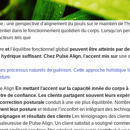
e : une perspective d'alignement du pouls sur le maintien de l'h
entiel dans le fonctionnement quotidien du corps. Lorsqu’on pens
cteurs tels que
ire
et
l’équilibre fonctionnel global
peuvent être atteints par 
hydrique suffisant. Chez Pulse Align, l’accent mis sur
une s
ses processus naturels de guérison. Cette approche holistique f
sture.
se Align
En mettant l’accent sur la capacité innée du corps à
re de confiance. Les clients partagent souvent leurs expé
correction posturale
conduit à une vie plus équilibrée. Nombr
ment leur posture
et réduire l’inconfort en intégrant des techni
ignages et résultats des clients
Les témoignages des clients
aleureuse de Pulse Align. Un client satisfait a souligné comme