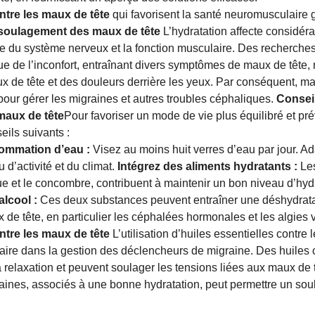
tre les maux de tête
qui favorisent la santé neuromusculaire 
e soulagement des maux de tête
L’hydratation affecte considér
ge du système nerveux et la fonction musculaire. Des recherches
ue de l’inconfort, entraînant divers symptômes de maux de têt
e tête et des douleurs derrière les yeux. Par conséquent, mai
pour gérer les migraines et autres troubles céphaliques.
Consei
maux de tête
Pour favoriser un mode de vie plus équilibré et pr
eils suivants :
sommation d’eau :
Visez au moins huit verres d’eau par jour. 
 d’activité et du climat.
Intégrez des aliments hydratants :
Les
 et le concombre, contribuent à maintenir un bon niveau d’hydr
alcool :
Ces deux substances peuvent entraîner une déshydratat
de tête, en particulier les céphalées hormonales et les algies v
tre les maux de tête
L’utilisation d’huiles essentielles contre
aire dans la gestion des déclencheurs de migraine. Des huiles
la relaxation et peuvent soulager les tensions liées aux maux de
aines, associés à une bonne hydratation, peut permettre un so