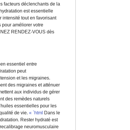
es facteurs déclenchants de la
hydratation est essentielle
 intensité tout en favorisant
s pour améliorer votre
n. PRENEZ RENDEZ-VOUS dès
ien essentiel entre
ratation peut
ension et les migraines.
ent des migraines et atténuer
ettent aux individus de gérer
ment des remèdes naturels
d’huiles essentielles pour les
qualité de vie.
« `html
Dans le
dratation. Rester hydraté est
le recalibrage neuromusculaire