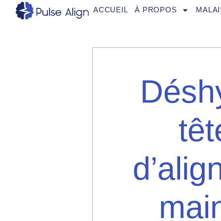
Aller
ACCUEIL
À PROPOS
MALAI
au
contenu
Déshy
têt
d’alig
main