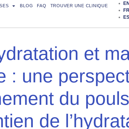
E
SES
BLOG
FAQ
TROUVER UNE CLINIQUE
F
E
dratation et m
e : une perspec
nement du pouls
tien de l’hydrat