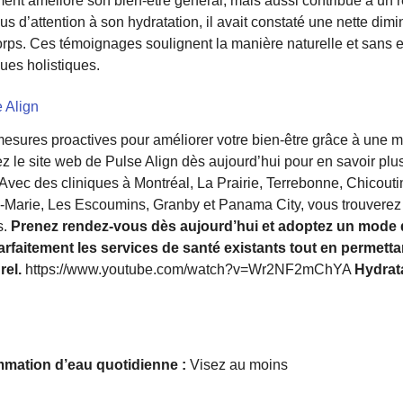
ent amélioré son bien-être général, mais aussi contribué à un re
 d’attention à son hydratation, il avait constaté une nette dimin
rps. Ces témoignages soulignent la manière naturelle et sans ef
ues holistiques.
 Align
sures proactives pour améliorer votre bien-être grâce à une me
z le site web de Pulse Align dès aujourd’hui pour en savoir plus
 Avec des cliniques à Montréal, La Prairie, Terrebonne, Chicouti
Marie, Les Escoumins, Granby et Panama City, vous trouverez 
s.
Prenez rendez-vous dès aujourd’hui et adoptez un mode d
rfaitement les services de santé existants tout en permetta
rel.
https://www.youtube.com/watch?v=Wr2NF2mChYA
Hydrata
ation d’eau quotidienne :
Visez au moins