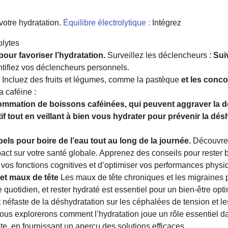
votre hydratation.
Équilibre électrolytique :
Intégrez
olytes
pour favoriser l’hydratation.
Surveillez les déclencheurs :
Suiv
ntifiez vos déclencheurs personnels.
Incluez des fruits et légumes, comme la pastèque
et les conc
a caféine :
mmation de boissons caféinées, qui peuvent aggraver la d
if tout en veillant à bien vous hydrater pour prévenir la dés
s pour boire de l’eau tout au long de la journée.
Découvrez
pact sur votre santé globale. Apprenez des conseils pour rester b
r vos fonctions cognitives et d’optimiser vos performances phys
et maux de tête
Les maux de tête chroniques et les migraines 
quotidien, et rester hydraté est essentiel pour un bien-être opt
 néfaste de la déshydratation sur les céphalées de tension et l
, nous explorerons comment l’hydratation joue un rôle essentiel 
e, en fournissant un aperçu des solutions efficaces.