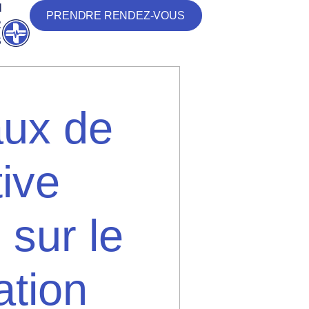
N
PRENDRE RENDEZ-VOUS
R
Ouvrir
S
aux de
tive
 sur le
ation