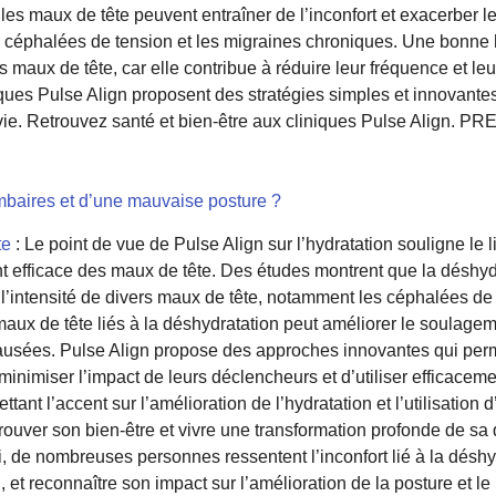
 les maux de tête peuvent entraîner de l’inconfort et exacerber l
les céphalées de tension et les migraines chroniques. Une bonne 
 maux de tête, car elle contribue à réduire leur fréquence et leur
niques Pulse Align proposent des stratégies simples et innovante
e vie. Retrouvez santé et bien-être aux cliniques Pulse Alig
mbaires et d’une mauvaise posture ?
te
: Le point de vue de Pulse Align sur l’hydratation souligne le l
nt efficace des maux de tête. Des études montrent que la déshyd
intensité de divers maux de tête, notamment les céphalées de t
ux de tête liés à la déshydratation peut améliorer le soulagem
ausées. Pulse Align propose des approches innovantes qui perm
minimiser l’impact de leurs déclencheurs et d’utiliser efficace
tant l’accent sur l’amélioration de l’hydratation et l’utilisation 
rouver son bien-être et vivre une transformation profonde de sa 
, de nombreuses personnes ressentent l’inconfort lié à la déshy
, et reconnaître son impact sur l’amélioration de la posture et 