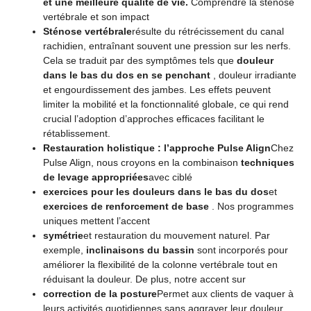
et une meilleure qualité de vie.
Comprendre la sténose
vertébrale et son impact
Sténose vertébrale
résulte du rétrécissement du canal
rachidien, entraînant souvent une pression sur les nerfs.
Cela se traduit par des symptômes tels que
douleur
dans le bas du dos en se penchant
, douleur irradiante
et engourdissement des jambes. Les effets peuvent
limiter la mobilité et la fonctionnalité globale, ce qui rend
crucial l’adoption d’approches efficaces facilitant le
rétablissement.
Restauration holistique : l’approche Pulse Align
Chez
Pulse Align, nous croyons en la combinaison
techniques
de levage appropriées
avec ciblé
exercices pour les douleurs dans le bas du dos
et
exercices de renforcement de base
. Nos programmes
uniques mettent l’accent
symétrie
et restauration du mouvement naturel. Par
exemple,
inclinaisons du bassin
sont incorporés pour
améliorer la flexibilité de la colonne vertébrale tout en
réduisant la douleur. De plus, notre accent sur
correction de la posture
Permet aux clients de vaquer à
leurs activités quotidiennes sans aggraver leur douleur.