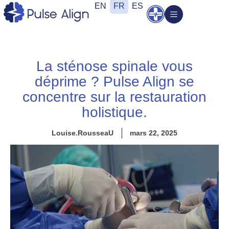
Aller
EN
FR
ES
Ouvrir
au
contenu
La sténose spinale vous
déprime ? Pulse Align se
concentre sur la restauration
holistique.
Louise.RousseaU
mars 22, 2025