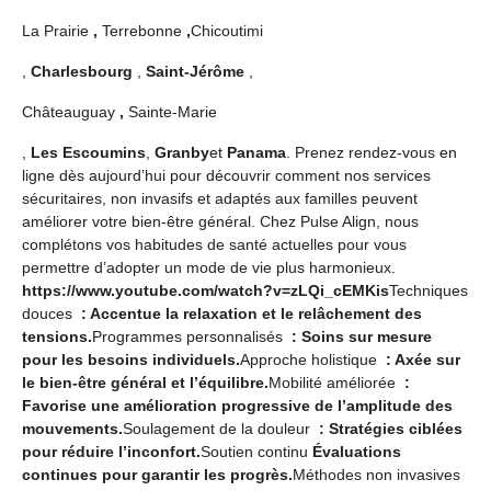
La Prairie
,
Terrebonne
,
Chicoutimi
,
Charlesbourg
,
Saint-Jérôme
,
Châteauguay
,
Sainte-Marie
,
Les Escoumins
,
Granby
et
Panama
. Prenez rendez-vous en
ligne dès aujourd’hui pour découvrir comment nos services
sécuritaires, non invasifs et adaptés aux familles peuvent
améliorer votre bien-être général. Chez Pulse Align, nous
complétons vos habitudes de santé actuelles pour vous
permettre d’adopter un mode de vie plus harmonieux.
https://www.youtube.com/watch?v=zLQi_cEMKis
Techniques
douces
: Accentue la relaxation et le relâchement des
tensions.
Programmes personnalisés
: Soins sur mesure
pour les besoins individuels.
Approche holistique
: Axée sur
le bien-être général et l’équilibre.
Mobilité améliorée
:
Favorise une amélioration progressive de l’amplitude des
mouvements.
Soulagement de la douleur
: Stratégies ciblées
pour réduire l’inconfort.
Soutien continu
Évaluations
continues pour garantir les progrès.
Méthodes non invasives