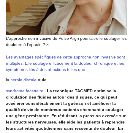
L’approche non invasive de Pulse Align pourrait-elle soulager les
douleurs à l’épaule ? 8
Les avantages spécifiques de cette approche non invasive sont
multiples. Elle soulage efficacement la douleur chronique et les
symptômes liés à des affections telles que
la
hernie discale
ou
le
syndrome facettaire
. La technique TAGMED optimise la
circulation des fluides autour des disques, ce qui peut
accélérer considérablement la guérison et améliorer la
qualité de vie de nombreux patients cherchant à soulager
une gêne persistante. En réduisant la pression exercée sur
les structures nerveuses, elle aide les patients à reprendre
leurs activités quotidiennes sans ressentir de douleur. En