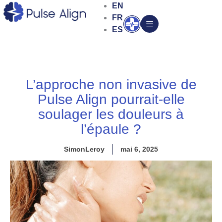
Aller
EN
au
FR
Ouvrir
contenu
ES
L’approche non invasive de
Pulse Align pourrait-elle
soulager les douleurs à
l’épaule ?
SimonLeroy
mai 6, 2025