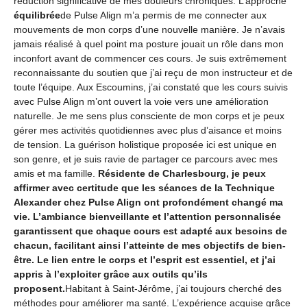
réduction significative de mes douleurs chroniques. L’approche
équilibrée
de Pulse Align m’a permis de me connecter aux
mouvements de mon corps d’une nouvelle manière. Je n’avais
jamais réalisé à quel point ma posture jouait un rôle dans mon
inconfort avant de commencer ces cours. Je suis extrêmement
reconnaissante du soutien que j’ai reçu de mon instructeur et de
toute l’équipe. Aux Escoumins, j’ai constaté que les cours suivis
avec Pulse Align m’ont ouvert la voie vers une amélioration
naturelle. Je me sens plus consciente de mon corps et je peux
gérer mes activités quotidiennes avec plus d’aisance et moins
de tension. La guérison holistique proposée ici est unique en
son genre, et je suis ravie de partager ce parcours avec mes
amis et ma famille.
Résidente de Charlesbourg, je peux
affirmer avec certitude que les séances de la Technique
Alexander chez Pulse Align ont profondément changé ma
vie. L’ambiance bienveillante et l’attention personnalisée
garantissent que chaque cours est adapté aux besoins de
chacun, facilitant ainsi l’atteinte de mes objectifs de bien-
être. Le lien entre le corps et l’esprit est essentiel, et j’ai
appris à l’exploiter grâce aux outils qu’ils
proposent.
Habitant à Saint-Jérôme, j’ai toujours cherché des
méthodes pour améliorer ma santé. L’expérience acquise grâce