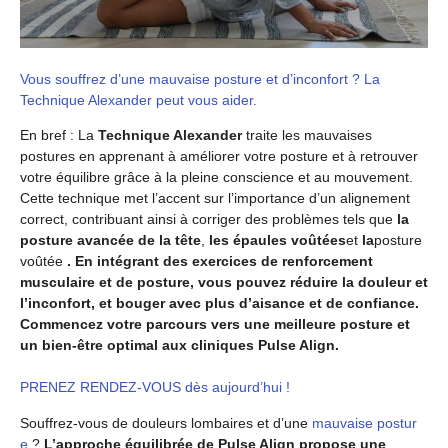
Vous souffrez d’une mauvaise posture et d’inconfort ? La
Technique Alexander peut vous aider.
En bref : La
Technique Alexander
traite les mauvaises
postures en apprenant à améliorer votre posture et à retrouver
votre équilibre grâce à la pleine conscience et au mouvement.
Cette technique met l’accent sur l’importance d’un alignement
correct, contribuant ainsi à corriger des problèmes tels que
la
posture avancée de la tête
,
les épaules voûtées
et
la
posture
voûtée
. En intégrant des exercices de renforcement
musculaire et de posture, vous pouvez réduire la douleur et
l’inconfort, et bouger avec plus d’aisance et de confiance.
Commencez votre parcours vers une meilleure posture et
un bien-être optimal aux cliniques Pulse Align.
PRENEZ RENDEZ-VOUS dès aujourd’hui !
Souffrez-vous de douleurs lombaires et d’une
mauvaise postur
e
?
L’approche équilibrée de Pulse Align propose une