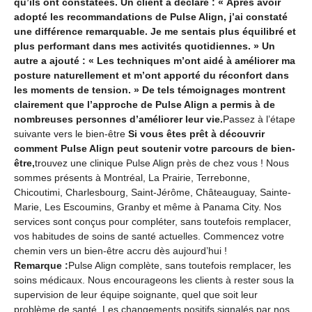
qu’ils ont constatées. Un client a déclaré : « Après avoir
adopté les recommandations de Pulse Align, j’ai constaté
une différence remarquable. Je me sentais plus équilibré et
plus performant dans mes activités quotidiennes. » Un
autre a ajouté : « Les techniques m’ont aidé à améliorer ma
posture naturellement et m’ont apporté du réconfort dans
les moments de tension. » De tels témoignages montrent
clairement que l’approche de Pulse Align a permis à de
nombreuses personnes d’améliorer leur vie.
Passez à l’étape
suivante vers le bien-être
Si vous êtes prêt à découvrir
comment Pulse Align peut soutenir votre parcours de bien-
être,
trouvez une clinique Pulse Align près de chez vous ! Nous
sommes présents à Montréal, La Prairie, Terrebonne,
Chicoutimi, Charlesbourg, Saint-Jérôme, Châteauguay, Sainte-
Marie, Les Escoumins, Granby et même à Panama City. Nos
services sont conçus pour compléter, sans toutefois remplacer,
vos habitudes de soins de santé actuelles. Commencez votre
chemin vers un bien-être accru dès aujourd’hui !
Remarque :
Pulse Align complète, sans toutefois remplacer, les
soins médicaux. Nous encourageons les clients à rester sous la
supervision de leur équipe soignante, quel que soit leur
problème de santé. Les changements positifs signalés par nos