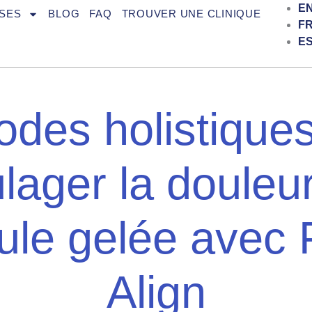
E
SES
BLOG
FAQ
TROUVER UNE CLINIQUE
F
E
des holistique
lager la douleu
aule gelée avec 
Align