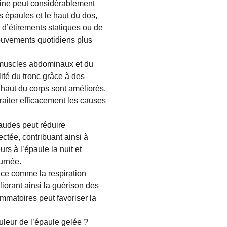
tine peut considérablement
s épaules et le haut du dos,
e d’étirements statiques ou de
mouvements quotidiens plus
 muscles abdominaux et du
lité du tronc grâce à des
 haut du corps sont améliorés.
traiter efficacement les causes
audes peut réduire
ctée, contribuant ainsi à
rs à l’épaule la nuit et
ournée.
nce comme la respiration
liorant ainsi la guérison des
ammatoires peut favoriser la
uleur de l’épaule gelée ?