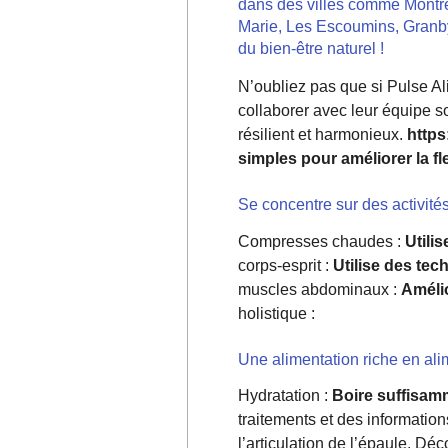
dans des villes comme Montré
Marie, Les Escoumins, Granby
du bien-être naturel !
N’oubliez pas que si Pulse Al
collaborer avec leur équipe s
résilient et harmonieux.
http
simples pour améliorer la fle
Se concentre sur des activité
Compresses chaudes :
Utili
corps-esprit :
Utilise des tec
muscles abdominaux :
Amélio
holistique :
Une alimentation riche en alim
Hydratation :
Boire suffisamm
traitements et des information
l’articulation de l’épaule. D