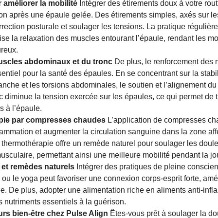
améliorer la mobilité
Intégrer des étirements doux à votre rou
ion après une épaule gelée. Des étirements simples, axés sur le
rrection posturale et soulager les tensions. La pratique régulièr
ise la relaxation des muscles entourant l’épaule, rendant les 
ureux.
scles abdominaux et du tronc
De plus, le renforcement des
sentiel pour la santé des épaules. En se concentrant sur la stabi
nche et les torsions abdominales, le soutien et l’alignement du
nc diminue la tension exercée sur les épaules, ce qui permet de 
s à l’épaule.
érapie par compresses chaudes
L’application de compresses ch
lammation et augmenter la circulation sanguine dans la zone affe
a thermothérapie offre un remède naturel pour soulager les douleu
musculaire, permettant ainsi une meilleure mobilité pendant la j
 et remèdes naturels
Intégrer des pratiques de pleine conscie
 ou le yoga peut favoriser une connexion corps-esprit forte, amé
. De plus, adopter une alimentation riche en aliments anti-infl
s nutriments essentiels à la guérison.
rs bien-être chez Pulse Align
Êtes-vous prêt à soulager la do