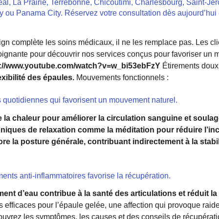
al, La Prairie, Terrebonne, Chicoutimi, Charlesbourg, Saint-Jé
 ou Panama City. Réservez votre consultation dès aujourd’hui 
ign complète les soins médicaux, il ne les remplace pas. Les cli
oignante pour découvrir nos services conçus pour favoriser un m
s://www.youtube.com/watch?v=w_bi53ebFzY
Étirements doux
xibilité des épaules.
Mouvements fonctionnels :
s quotidiennes qui favorisent un mouvement naturel.
se la chaleur pour améliorer la circulation sanguine et soulag
hniques de relaxation comme la méditation pour réduire l’inc
re la posture générale, contribuant indirectement à la stabi
ents anti-inflammatoires favorise la récupération.
ent d’eau contribue à la santé des articulations et réduit la
s efficaces pour l’épaule gelée, une affection qui provoque raid
écouvrez les symptômes, les causes et des conseils de récupérati