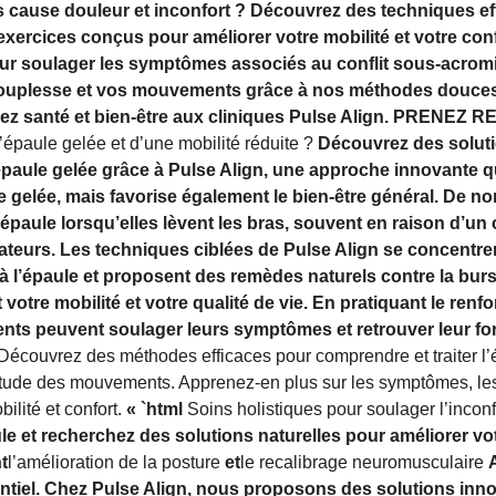
s cause douleur et inconfort ? Découvrez des techniques e
 exercices conçus pour améliorer votre mobilité et votre con
r soulager les symptômes associés au conflit sous-acromial,
 souplesse et vos mouvements grâce à nos méthodes douces
vez santé et bien-être aux cliniques Pulse Align. PRENE
’épaule gelée et d’une mobilité réduite ?
Découvrez des soluti
l’épaule gelée grâce à Pulse Align, une approche innovante
ule gelée, mais favorise également le bien-être général. De
épaule lorsqu’elles lèvent les bras, souvent en raison d’un
otateurs. Les techniques ciblées de Pulse Align se concentr
 l’épaule et proposent des remèdes naturels contre la bursi
otre mobilité et votre qualité de vie. En pratiquant le renf
ients peuvent soulager leurs symptômes et retrouver leur for
Découvrez des méthodes efficaces pour comprendre et traiter l’é
litude des mouvements. Apprenez-en plus sur les symptômes, le
ilité et confort.
« `html
Soins holistiques pour soulager l’incon
le et recherchez des solutions naturelles pour améliorer vo
t
l’amélioration de la posture
et
le recalibrage neuromusculaire
sentiel. Chez Pulse Align, nous proposons des solutions in