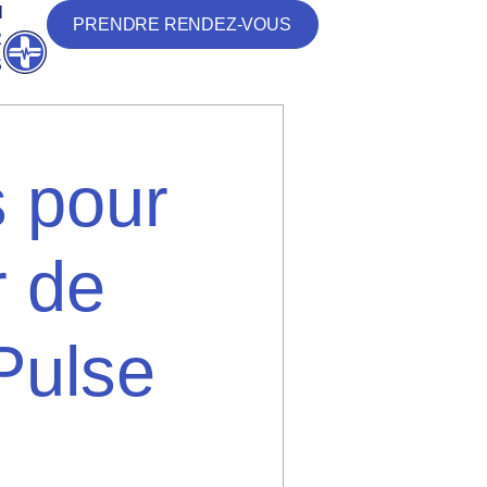
N
PRENDRE RENDEZ-VOUS
R
Ouvrir
S
s pour
r de
Pulse