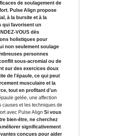
fficaces de soulagement de
fort. Pulse Align propose
 à la bursite et à la
 qui favorisent un
Z RENDEZ-VOUS dès
ons holistiques pour
 qui non seulement soulage
 nombreuses personnes
 conflit sous-acromial ou de
ent sur des exercices doux
te de l’épaule, ce qui peut
orcement musculaire et la
ce, tout en profitant d’un
paule gelée, une affection
s causes et les techniques de
fort avec Pulse Align
Si vous
tre bien-être, ne cherchez
Améliorer significativement
novantes conçues pour aider