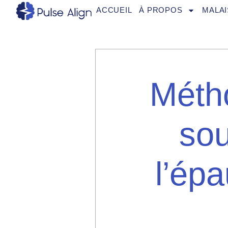
Aller
ACCUEIL
À PROPOS
MALAI
au
contenu
Métho
sou
l’ép