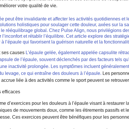
liorer votre qualité de vie.
e peut être invalidante et affecter les activités quotidiennes et l
olutions holistiques pour soulager cette douleur, axées sur la 
et le rééquilibrage global. Chez Pulse Align, nous privilégions 
 l’inconfort et rétablir l’équilibre. Cet article explore des strat
 l’épaule qui favorisent la guérison naturelle et la fonctionnalit
t ses causes
L’épaule gelée, également appelée capsulite rétract
apsule de l’épaule, souvent déclenchés par des facteurs tels qu’
une inactivité prolongée. Les symptômes incluent généralement d
du levage, ce qui entraîne des douleurs à l’épaule.
Les personne
 accrue liée à des activités comme le sport peuvent se retrouver
 efficaces
 d’exercices pour les douleurs à l’épaule visant à restaurer la 
chniques de mouvements doux, comme les étirements passifs et 
lesse. Ces exercices peuvent être bénéfiques pour les personnes