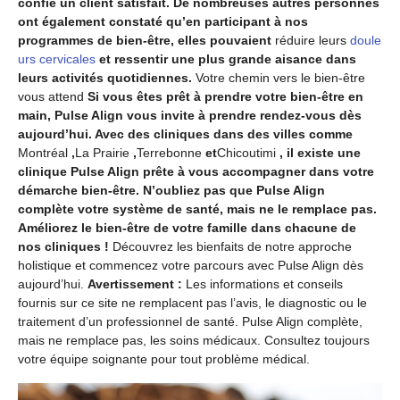
confie un client satisfait. De nombreuses autres personnes
ont également constaté qu’en participant à nos
programmes de bien-être, elles pouvaient
réduire leurs
doule
urs cervicales
et ressentir une plus grande aisance dans
leurs activités quotidiennes.
Votre chemin vers le bien-être
vous attend
Si vous êtes prêt à prendre votre bien-être en
main, Pulse Align vous invite à prendre rendez-vous dès
aujourd’hui. Avec des cliniques dans des villes comme
Montréal
,
La Prairie
,
Terrebonne
et
Chicoutimi
, il existe une
clinique Pulse Align prête à vous accompagner dans votre
démarche bien-être. N’oubliez pas que Pulse Align
complète votre système de santé, mais ne le remplace pas.
Améliorez le bien-être de votre famille dans chacune de
nos cliniques !
Découvrez les bienfaits de notre approche
holistique et commencez votre parcours avec Pulse Align dès
aujourd’hui.
Avertissement :
Les informations et conseils
fournis sur ce site ne remplacent pas l’avis, le diagnostic ou le
traitement d’un professionnel de santé. Pulse Align complète,
mais ne remplace pas, les soins médicaux. Consultez toujours
votre équipe soignante pour tout problème médical.