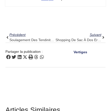
Précédent
Suiv
Précédent
Suivant
Soulagement Des Tendinites : Pulse Align, Un Rééquilibrage Subtil Pour Les Vies Actives
Shopping De Sac À Dos Ergonomique 101 : Adaptez Votre Équipement Aux Principes Pulse Align
Partager la publication :
Vertiges
Articles Similaires