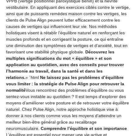
VPPB (vertige positionnel paroxystique bénin) et la névrite
vestibulaire. En appliquant des exercices ciblés contre le vertige,
ainsi que de puissants remèdes maison contre les vertiges, les
clients de Pulse Align peuvent lutter efficacement contre les
causes de vertiges qui influencent leur vie. Nos méthodes
holistiques visent à rétablir l’équilibre naturel en renforçant les
muscles profonds et en corrigeant la posture, ce qui entraîne
une diminution des symptômes de vertiges et d’anxiété, tout en
favorisant une stabilité physique globale.
Découvrez les
multiples significations du mot « équilibre » et son
application au quotidien, avec des conseils pour trouver
l’harmonie au travail, dans la santé et dans les
relations.
« `html
Ne laissez pas les problèmes d’équilibre
vous limiter : la stratégie de Pulse Align pour retrouver la
normalité
Vous rencontrez des problèmes d’équilibre ou vous
sentez-vous instable au quotidien ? Il est temps d’explorer des
moyens d’améliorer votre posture et de retrouver votre équilibre
naturel. Chez Pulse Align, notre approche holistique vise à
donner à nos clients comme vous les moyens d’atteindre un
meilleur bien-être général grâce au recalibrage
neuromusculaire.
Comprendre l’équilibre et son importance
L’équilibre est essentiel pour mener une vie active et