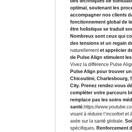
des techniques de stimulat
optimal, soutenant les proc
accompagner nos clients dan
fonctionnement global de le
être holistique se traduit s
Nombreux sont ceux qui cons
des tensions et un regain de
naturellement
et apprécier d
de Pulse Align stimulent le
Vivez la différence Pulse Ali
Pulse Align pour trouver un
Chicoutimi, Charlesbourg,
City. Prenez rendez-vous 
compléter votre parcours bie
remplace pas les soins médi
santé.
https://www.youtube
visant à réduire l’inconfort et 
axée sur la santé globale.
Soi
spécifiques.
Renforcement d