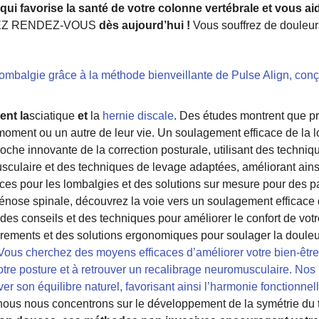
ui favorise la santé de votre colonne vertébrale et vous aid
Z RENDEZ-VOUS
dès aujourd’hui !
Vous souffrez de douleur
lombalgie grâce à la méthode bienveillante de Pulse Align, con
ent la
sciatique
et
la
hernie discale
. Des études montrent que p
moment ou un autre de leur vie. Un soulagement efficace de la l
che innovante de la correction posturale, utilisant des techniq
ulaire et des techniques de levage adaptées, améliorant ainsi le
ices pour les lombalgies et des solutions sur mesure pour des pa
ténose spinale, découvrez la voie vers un soulagement efficace
des conseils et des techniques pour améliorer le confort de vot
irements et des solutions ergonomiques pour soulager la douleu
Vous cherchez des moyens efficaces d’améliorer votre bien-être 
otre posture et à retrouver un recalibrage neuromusculaire. No
er son équilibre naturel, favorisant ainsi l’harmonie fonctionne
nous nous concentrons sur le développement de la symétrie du