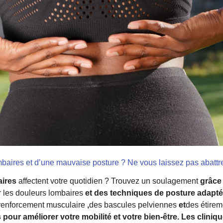
baires et d’une mauvaise posture ? Ne vous laissez pas abattr
aires
affectent votre quotidien ? Trouvez un soulagement
grâce
 les douleurs lombaires
et des techniques de posture adapt
renforcement musculaire
,
des bascules pelviennes
et
des étirem
our améliorer votre mobilité et votre bien-être. Les cliniqu