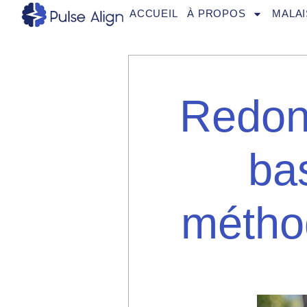
Aller
ACCUEIL
À PROPOS
MALAI
au
contenu
Redonn
ba
méthod