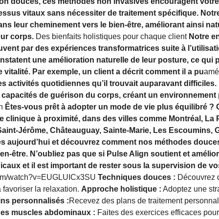
ion douces, ces méthodes non invasives encouragent votre 
essus vitaux sans nécessiter de traitement spécifique. Not
s leur cheminement vers le bien-être, améliorant ainsi natu
ur corps.
Des bienfaits holistiques pour chaque client
Notre e
ouvent par des expériences transformatrices suite à l’utilisat
tatent une amélioration naturelle de leur posture, ce qui 
 vitalité. Par exemple, un client a décrit comment il a pu
amél
es activités quotidiennes qu’il trouvait auparavant difficile
s capacités de guérison du corps, créant un environnement 
gn
Êtes-vous prêt à adopter un mode de vie plus équilibré ? 
e clinique à proximité, dans des villes comme Montréal, La P
 Saint-Jérôme, Châteauguay, Sainte-Marie, Les Escoumins
dès aujourd’hui et découvrez comment nos méthodes douces
n-être. N’oubliez pas que si Pulse Align soutient et améliore
caux et il est important de rester sous la supervision de v
.com/watch?v=EUGLUICx3SU
Techniques douces :
Découvrez d
à favoriser la relaxation.
Approche holistique :
Adoptez une stra
ns personnalisés :
Recevez des plans de traitement personnal
es muscles abdominaux :
Faites des exercices efficaces pour