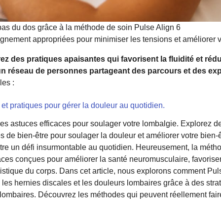
bas du dos grâce à la méthode de soin Pulse Align 6
gnement appropriées pour minimiser les tensions et améliorer vo
rez des pratiques apaisantes qui favorisent la fluidité et réd
un réseau de personnes partageant des parcours et des ex
les :
et pratiques pour gérer la douleur au quotidien.
es astuces efficaces pour soulager votre lombalgie. Explorez de
 de bien-être pour soulager la douleur et améliorer votre bien-
tre un défi insurmontable au quotidien. Heureusement, la métho
caces conçues pour améliorer la santé neuromusculaire, favoriser
olistique du corps. Dans cet article, nous explorons comment Pul
, les hernies discales et les douleurs lombaires grâce à des str
ombaires. Découvrez les méthodes qui peuvent réellement faire 