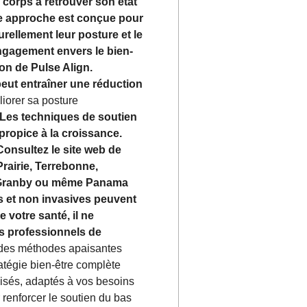
corps à retrouver son état
re approche est conçue pour
rellement leur posture et le
ngagement envers le bien-
ion de Pulse Align.
peut entraîner une réduction
iorer sa posture
s. Les techniques de soutien
propice à la croissance.
Consultez le site web de
rairie, Terrebonne,
, Granby ou même Panama
 et non invasives peuvent
 votre santé, il ne
os professionnels de
es méthodes apaisantes
tégie bien-être complète
isés, adaptés à vos besoins
 renforcer le soutien du bas