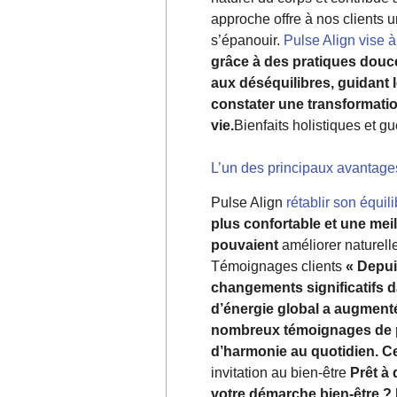
approche offre à nos clients u
s’épanouir.
Pulse Align vise à
grâce à des pratiques douce
aux déséquilibres, guidant l
constater une transformatio
vie.
Bienfaits holistiques et gu
L’un des principaux avantage
Pulse Align
rétablir son équili
plus confortable et une me
pouvaient
améliorer naturell
Témoignages clients
« Depui
changements significatifs 
d’énergie global a augmenté 
nombreux témoignages de per
d’harmonie au quotidien. C
invitation au bien-être
Prêt à
votre démarche bien-être ?