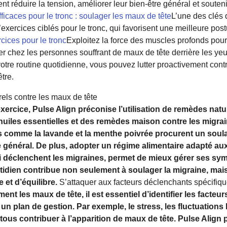
nt réduire la tension, améliorer leur bien-être général et souteni
ficaces pour le tronc : soulager les maux de tête
L’une des clés 
’exercices ciblés pour le tronc, qui favorisent une meilleure pos
cices pour le tronc
Exploitez la force des muscles profonds pou
ier chez les personnes souffrant de maux de tête derrière les y
tre routine quotidienne, vous pouvez lutter proactivement contre
tre.
ls contre les maux de tête
ercice, Pulse Align préconise l’utilisation de remèdes natu
uiles essentielles et des remèdes maison contre les migrai
les comme la lavande et la menthe poivrée procurent un sou
re général. De plus, adopter un régime alimentaire adapté aux
i déclenchent les migraines, permet de mieux gérer ses sy
tidien contribue non seulement à soulager la migraine, mai
 et d’équilibre.
S’attaquer aux facteurs déclenchants spécifiqu
nt les maux de tête, il est essentiel d’identifier les facteu
 un plan de gestion. Par exemple, le stress, les fluctuations
tous contribuer à l’apparition de maux de tête. Pulse Align