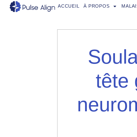
Aller
ACCUEIL
À PROPOS
MALAI
au
contenu
Soul
tête
neurom