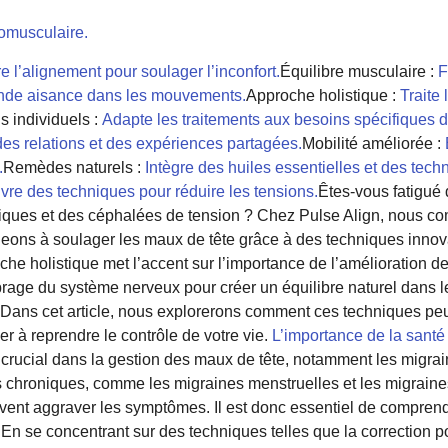
romusculaire.
e l’alignement pour soulager l’inconfort.
Équilibre musculaire :
F
ande aisance dans les mouvements.
Approche holistique :
Traite
s individuels :
Adapte les traitements aux besoins spécifiques du
es relations et des expériences partagées.
Mobilité améliorée :
.
Remèdes naturels :
Intègre des huiles essentielles et des tech
re des techniques pour réduire les tensions.
Êtes-vous fatigué d
iques et des céphalées de tension ? Chez Pulse Align, nous c
ons à soulager les maux de tête grâce à des techniques innov
he holistique met l’accent sur l’importance de l’amélioration de
brage du système nerveux pour créer un équilibre naturel dans le
 Dans cet article, nous explorerons comment ces techniques peu
er à reprendre le contrôle de votre vie.
L’importance de la sant
crucial dans la gestion des maux de tête, notamment les migrai
s chroniques, comme les migraines menstruelles et les migraine
ent aggraver les symptômes. Il est donc essentiel de comprendr
En se concentrant sur des techniques telles que la correction p