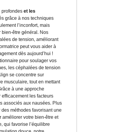
s profondes
et les
s grâce à nos techniques
lement l’inconfort, mais
r bien-être général. Nos
halées de tension, améliorant
formatrice peut vous aider à
agement dès aujourd’hui !
ionnaire pour soulager vos
ues, les céphalées de tension
Align se concentre sur
re musculaire, tout en mettant
 Grâce à une approche
 efficacement les facteurs
s associés aux nausées. Plus
er des méthodes favorisant une
améliorer votre bien-être et
 qui favorise l’équilibre
imulation douce, notre