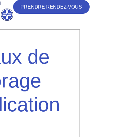
N
PRENDRE RENDEZ-VOUS
R
Ouvrir
S
ux de
brage
ication