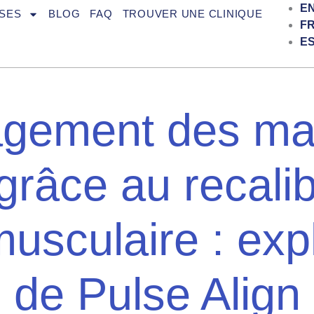
E
SES
BLOG
FAQ
TROUVER UNE CLINIQUE
F
E
agement des ma
 grâce au recali
usculaire : expl
de Pulse Align