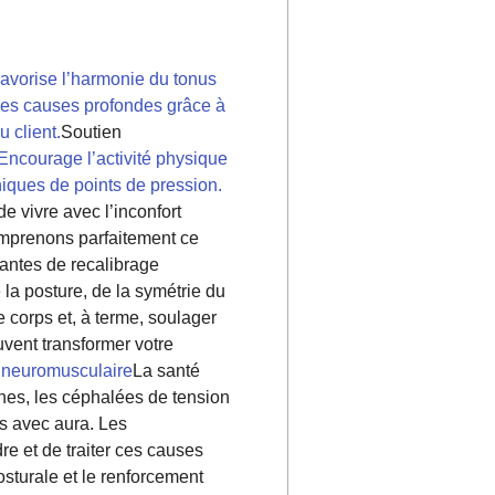
avorise l’harmonie du tonus
 les causes profondes grâce à
 client.
Soutien
Encourage l’activité physique
niques de points de pression.
e vivre avec l’inconfort
omprenons parfaitement ce
antes de recalibrage
 la posture, de la symétrie du
 corps et, à terme, soulager
vent transformer votre
é neuromusculaire
La santé
nes, les céphalées de tension
s avec aura. Les
e et de traiter ces causes
osturale et le renforcement