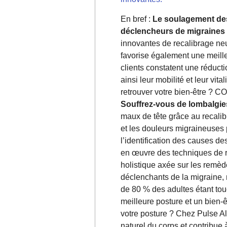
En bref :
Le soulagement de
déclencheurs de migraines 
innovantes de recalibrage ne
favorise également une meille
clients constatent une réduct
ainsi leur mobilité et leur vi
retrouver votre bien-être ? 
Souffrez-vous de lombalgie
maux de tête grâce au recali
et les douleurs migraineuses p
l’identification des causes d
en œuvre des techniques de r
holistique axée sur les remède
déclenchants de la migraine
de 80 % des adultes étant tou
meilleure posture et un bien-
votre posture ? Chez Pulse Al
naturel du corps et contribue