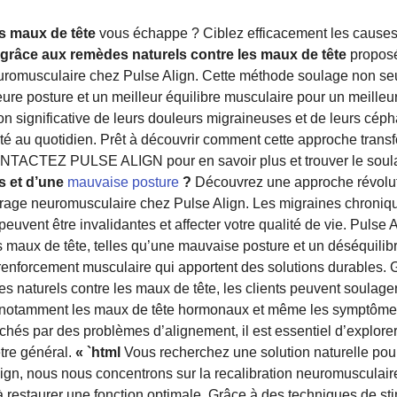
s maux de tête
vous échappe ? Ciblez efficacement les cause
grâce aux remèdes naturels contre les maux de tête
proposé
uromusculaire chez Pulse Align. Cette méthode soulage non seu
ure posture et un meilleur équilibre musculaire pour un meilleu
ion significative de leurs douleurs migraineuses et de leurs cép
talité au quotidien. Prêt à découvrir comment cette approche trans
CONTACTEZ PULSE ALIGN pour en savoir plus et trouver le soul
s et d’une
mauvaise posture
?
Découvrez une approche révolut
brage neuromusculaire chez Pulse Align. Les migraines chroniq
euvent être invalidantes et affecter votre qualité de vie. Pulse 
es maux de tête, telles qu’une mauvaise posture et un déséquilib
enforcement musculaire qui apportent des solutions durables.
s naturels contre les maux de tête, les clients peuvent soulager
, notamment les maux de tête hormonaux et même les symptôme
chés par des problèmes d’alignement, il est essentiel d’explor
être général.
« `html
Vous recherchez une solution naturelle pour 
ign, nous nous concentrons sur la recalibration neuromusculaire,
 à restaurer une fonction optimale. Grâce à des techniques de st