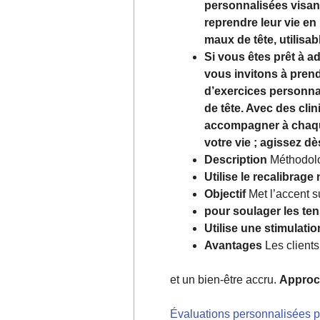
personnalisées visant
reprendre leur vie en
maux de tête, utilisab
Si vous êtes prêt à a
vous invitons à pren
d’exercices personna
de tête. Avec des cli
accompagner à chaque 
votre vie ; agissez dè
Description
Méthodol
Utilise le recalibrag
Objectif
Met l’accent su
pour soulager les ten
Utilise une stimulati
Avantages
Les clients
et un bien-être accru.
Approc
Évaluations personnalisées po