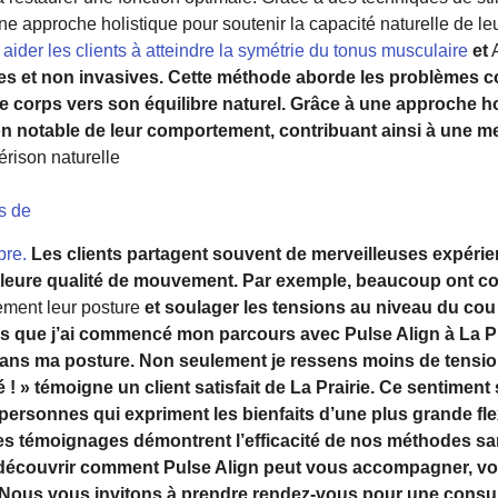
ne approche holistique pour soutenir la capacité naturelle de leu
 aider les clients à atteindre la symétrie du tonus musculaire
et
A
s et non invasives. Cette méthode aborde les problèmes cour
e corps vers son équilibre naturel. Grâce à une approche ho
n notable de leur comportement, contribuant ainsi à une mei
érison naturelle
s de
bre.
Les clients partagent souvent de merveilleuses expéri
illeure qualité de mouvement. Par exemple, beaucoup ont c
ement leur posture
et soulager les tensions au niveau du cou
s que j’ai commencé mon parcours avec Pulse Align à La Prai
dans ma posture. Non seulement je ressens moins de tensi
! » témoigne un client satisfait de La Prairie. Ce sentiment 
sonnes qui expriment les bienfaits d’une plus grande flexi
es témoignages démontrent l’efficacité de nos méthodes sa
 découvrir comment Pulse Align peut vous accompagner, vous
 Nous vous invitons à prendre rendez-vous pour une consult