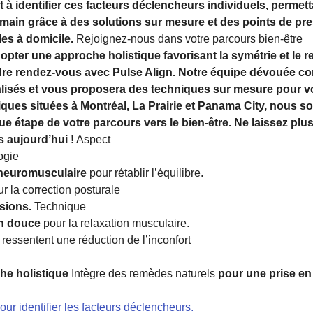
 à identifier ces facteurs déclencheurs individuels, permetta
 main grâce à des solutions sur mesure et des points de pr
les à domicile.
Rejoignez-nous dans votre parcours bien-être
dopter une approche holistique favorisant la symétrie et le r
dre rendez-vous avec Pulse Align. Notre équipe dévouée 
lisés et vous proposera des techniques sur mesure pour v
niques situées à Montréal, La Prairie et Panama City, nous
étape de votre parcours vers le bien-être. Ne laissez plus 
s aujourd’hui !
Aspect
ogie
e neuromusculaire
pour rétablir l’équilibre.
r la correction posturale
sions.
Technique
on douce
pour la relaxation musculaire.
 ressentent une réduction de l’inconfort
he holistique
Intègre des remèdes naturels
pour une prise en
ur identifier les facteurs déclencheurs.