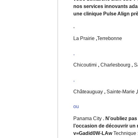
nos services innovants adap
une clinique Pulse Align pr
,
La Prairie
,
Terrebonne
,
Chicoutimi
,
Charlesbourg
,
Sa
,
Châteauguay
,
Sainte-Marie
,
ou
Panama City
. N’oubliez pa
l’occasion de découvrir un
v=Gadid0W-LAw
Technique 