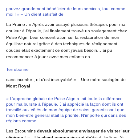
pouvez grandement bénéficier de leurs services, tout comme
moi ! » – Un client satisfait de
La Prairie
.
« Après avoir essayé plusieurs thérapies pour ma
douleur à l’épaule, j’ai finalement trouvé un soulagement chez
Pulse Align. Leur concentration sur la restauration de mon
équilibre naturel grâce à des techniques de réalignement
douces était exactement ce dont j’avais besoin. J’ai pu
recommencer à jouer avec mes enfants en
Terrebonne
sans inconfort, et c’est incroyable! » – Une mère soulagée de
Mont Royal
.
« L’approche globale de Pulse Align a fait toute la différence
pour ma bursite à l’épaule. J’ai apprécié la façon dont ils ont
travaillé aux côtés de mon équipe de soins, garantissant que
mon bien-être général était la priorité. N’importe qui dans des
régions comme
Les Escoumins
devrait absolument envisager de visiter leur
clinique ! » – Un client reconnaissant de
Saint-Jérôme
.
Si