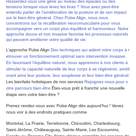
Ressentez-vous une gêne au niveau des épaules ou des
tensions lorsque vous levez les bras ? Vous avez peut-être
entendu parler de l’amélioration de la posture et de son impact
sur le bien-être général. Chez Pulse Align, nous nous
concentrons sur la recalibration neuromusculaire pour vous
accompagner vers un corps plus équilibré et harmonieux. Notre
approche douce et non invasive favorise les processus naturels
qui peuvent améliorer votre qualité de vie.
L’approche Pulse Align
Des techniques qui aident votre corps à r
etrouver un fonctionnement optimal sans intervention invasive.
En favorisant l’équilibre naturel, nous apprenons à nos clients à
stimuler la capacité naturelle de leur corps à se régénérer, améli
orant ainsi leur posture, leur souplesse et leur bien-être général.
Les bienfaits holistiques de nos services
Rejoignez-nous pour v
otre parcours bien-être
Êtes-vous prêt à franchir une nouvelle
étape vers votre bien-être ?
Prenez rendez-vous avec Pulse Align dès aujourd’hui ! Venez
nous voir à des endroits pratiques comme
Montréal, La Prairie, Terrebonne, Chicoutimi, Charlesbourg,
Saint-Jérôme, Châteauguay, Sainte-Marie, Les Escoumins,
Granby ou Panama City. Notre clinique complète les services de