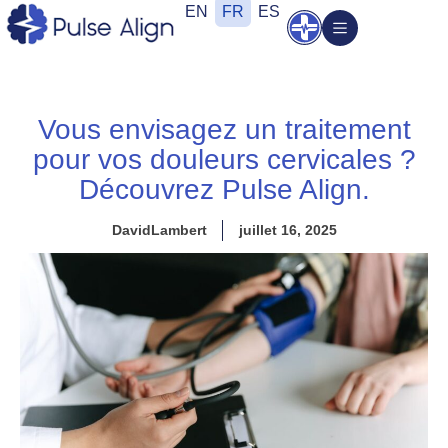
Aller
EN
FR
ES
Ouvrir
au
contenu
Vous envisagez un traitement
pour vos douleurs cervicales ?
Découvrez Pulse Align.
DavidLambert
juillet 16, 2025