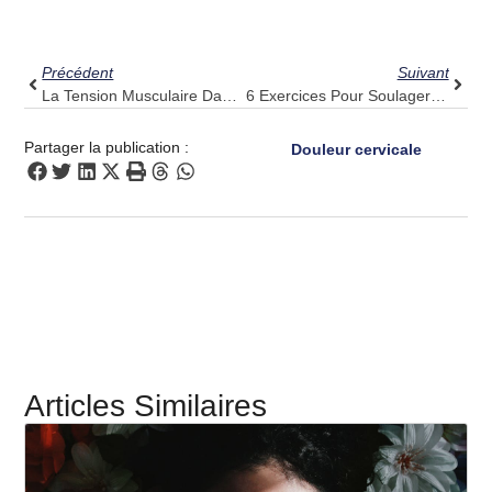
Précédent
Suiv
Précédent
Suivant
La Tension Musculaire Dans Le Haut Du Dos Sabote-T-Elle Votre Journée ? Essayez Pulse Align
6 Exercices Pour Soulager Les Douleurs Lombaires, Ainsi Que Le Soutien De Pulse Align
Partager la publication :
Douleur cervicale
Articles Similaires