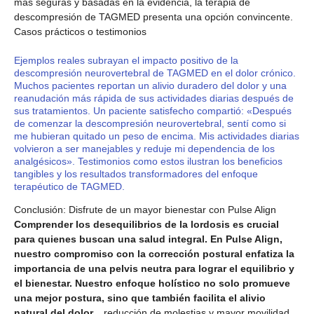
más seguras y basadas en la evidencia, la terapia de
descompresión de TAGMED presenta una opción convincente.
Casos prácticos o testimonios
Ejemplos reales subrayan el impacto positivo de la
descompresión neurovertebral de TAGMED en el dolor crónico.
Muchos pacientes reportan un alivio duradero del dolor y una
reanudación más rápida de sus actividades diarias después de
sus tratamientos. Un paciente satisfecho compartió: «Después
de comenzar la descompresión neurovertebral, sentí como si
me hubieran quitado un peso de encima. Mis actividades diarias
volvieron a ser manejables y reduje mi dependencia de los
analgésicos». Testimonios como estos ilustran los beneficios
tangibles y los resultados transformadores del enfoque
terapéutico de TAGMED.
Conclusión: Disfrute de un mayor bienestar con Pulse Align
Comprender los desequilibrios de la lordosis es crucial
para quienes buscan una salud integral. En Pulse Align,
nuestro compromiso con la corrección postural enfatiza la
importancia de una pelvis neutra para lograr el equilibrio y
el bienestar. Nuestro enfoque holístico no solo promueve
una mejor postura, sino que también facilita el alivio
natural del dolor.
, reducción de molestias y mayor movilidad.