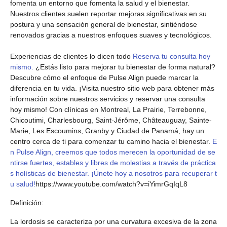
fomenta un entorno que fomenta la salud y el bienestar.
Nuestros clientes suelen reportar mejoras significativas en su
postura y una sensación general de bienestar, sintiéndose
renovados gracias a nuestros enfoques suaves y tecnológicos.
Experiencias de clientes lo dicen todo
Reserva tu consulta hoy
mismo.
¿Estás listo para mejorar tu bienestar de forma natural?
Descubre cómo el enfoque de Pulse Align puede marcar la
diferencia en tu vida. ¡Visita nuestro sitio web para obtener más
información sobre nuestros servicios y reservar una consulta
hoy mismo! Con clínicas en Montreal, La Prairie, Terrebonne,
Chicoutimi, Charlesbourg, Saint-Jérôme, Châteauguay, Sainte-
Marie, Les Escoumins, Granby y Ciudad de Panamá, hay un
centro cerca de ti para comenzar tu camino hacia el bienestar.
E
n Pulse Align, creemos que todos merecen la oportunidad de se
ntirse fuertes, estables y libres de molestias a través de práctica
s holísticas de bienestar. ¡Únete hoy a nosotros para recuperar t
u salud!
https://www.youtube.com/watch?v=iYimrGqIqL8
Definición:
La lordosis se caracteriza por una curvatura excesiva de la zona