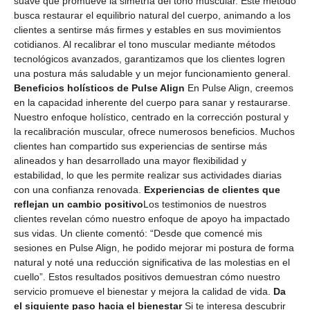
suave que promueve la simetría del tono muscular. Este método
busca restaurar el equilibrio natural del cuerpo, animando a los
clientes a sentirse más firmes y estables en sus movimientos
cotidianos. Al recalibrar el tono muscular mediante métodos
tecnológicos avanzados, garantizamos que los clientes logren
una postura más saludable y un mejor funcionamiento general.
Beneficios holísticos de Pulse Align
En Pulse Align, creemos
en la capacidad inherente del cuerpo para sanar y restaurarse.
Nuestro enfoque holístico, centrado en la corrección postural y
la recalibración muscular, ofrece numerosos beneficios. Muchos
clientes han compartido sus experiencias de sentirse más
alineados y han desarrollado una mayor flexibilidad y
estabilidad, lo que les permite realizar sus actividades diarias
con una confianza renovada.
Experiencias de clientes que
reflejan un cambio positivo
Los testimonios de nuestros
clientes revelan cómo nuestro enfoque de apoyo ha impactado
sus vidas. Un cliente comentó: “Desde que comencé mis
sesiones en Pulse Align, he podido mejorar mi postura de forma
natural y noté una reducción significativa de las molestias en el
cuello”. Estos resultados positivos demuestran cómo nuestro
servicio promueve el bienestar y mejora la calidad de vida.
Da
el siguiente paso hacia el bienestar
Si te interesa descubrir