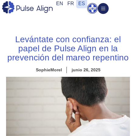
Ir
EN
FR
ES
Abrir
al
contenido
Levántate con confianza: el
papel de Pulse Align en la
prevención del mareo repentino
SophieMorel
junio 26, 2025