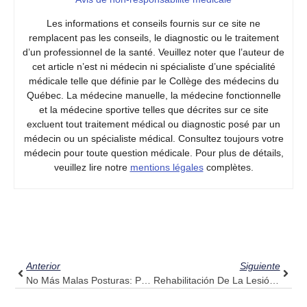
Les informations et conseils fournis sur ce site ne
remplacent pas les conseils, le diagnostic ou le traitement
d’un professionnel de la santé. Veuillez noter que l’auteur de
cet article n’est ni médecin ni spécialiste d’une spécialité
médicale telle que définie par le Collège des médecins du
Québec. La médecine manuelle, la médecine fonctionnelle
et la médecine sportive telles que décrites sur ce site
excluent tout traitement médical ou diagnostic posé par un
médecin ou un spécialiste médical. Consultez toujours votre
médecin pour toute question médicale. Pour plus de détails,
veuillez lire notre
mentions légales
complètes.
Ant
Sigui
Anterior
Siguiente
No Más Malas Posturas: Pulse Align Como Tu Aliado Para Una Vida Erguida
Rehabilitación De La Lesión Del Manguito Rotador: Explore Pulse Align Para Obtener Apoyo Complementario