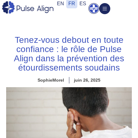
Aller
EN
FR
ES
Ouvrir
au
contenu
Tenez-vous debout en toute
confiance : le rôle de Pulse
Align dans la prévention des
étourdissements soudains
SophieMorel
juin 26, 2025