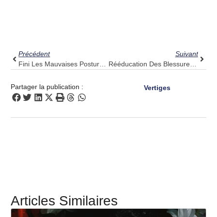
Précédent
Suiv
Précédent
Suivant
Fini Les Mauvaises Postures : Pulse Align, Votre Partenaire Pour Une Vie Droite
Rééducation Des Blessures De La Coiffe Des Rotateurs : Découvrez Pulse Align Pour Un Soutien Complémentaire
Partager la publication :
Vertiges
Articles Similaires