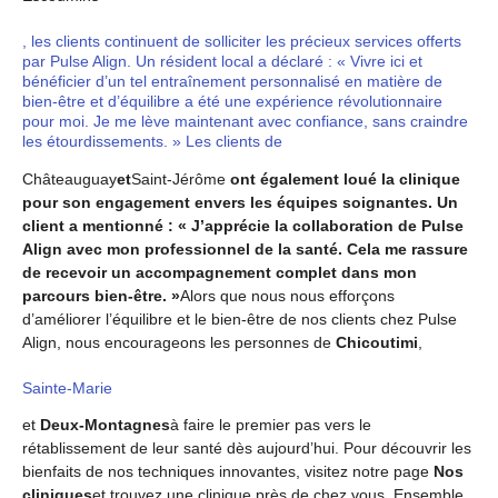
, les clients continuent de solliciter les précieux services offerts
par Pulse Align. Un résident local a déclaré : « Vivre ici et
bénéficier d’un tel entraînement personnalisé en matière de
bien-être et d’équilibre a été une expérience révolutionnaire
pour moi. Je me lève maintenant avec confiance, sans craindre
les étourdissements. » Les clients de
Châteauguay
et
Saint-Jérôme
ont également loué la clinique
pour son engagement envers les équipes soignantes. Un
client a mentionné : « J’apprécie la collaboration de Pulse
Align avec mon professionnel de la santé. Cela me rassure
de recevoir un accompagnement complet dans mon
parcours bien-être. »
Alors que nous nous efforçons
d’améliorer l’équilibre et le bien-être de nos clients chez Pulse
Align, nous encourageons les personnes de
Chicoutimi
,
Sainte-Marie
et
Deux-Montagnes
à faire le premier pas vers le
rétablissement de leur santé dès aujourd’hui. Pour découvrir les
bienfaits de nos techniques innovantes, visitez notre page
Nos
cliniques
et trouvez une clinique près de chez vous. Ensemble,