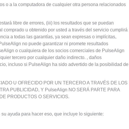
rios o a la computadora de cualquier otra persona relacionados
estará libre de errores, (iii) los resultados que se puedan
rial comprado u obtenido por usted a través del servicio cumplirá
uncia a todas las garantías, ya sean expresas o implícitas,
n. PulseAlign no puede garantizar ni promete resultados
lseAlign o cualquiera de los socios comerciales de PulseAlign
quier tercero por cualquier daño indirecto. , daños
io, incluso si PulseAlign ha sido advertido de la posibilidad de
CIADO U OFRECIDO POR UN TERCERO A TRAVÉS DE LOS
RA PUBLICIDAD, Y PulseAlign NO SERÁ PARTE PARA
E PRODUCTOS O SERVICIOS.
u ayuda para hacer eso, que incluye lo siguiente: