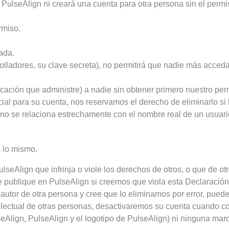
PulseAlign ni creará una cuenta para otra persona sin el perm
rmiso.
ada.
rolladores, su clave secreta), no permitirá que nadie más acced
icación que administre) a nadie sin obtener primero nuestro perm
al para su cuenta, nos reservamos el derecho de eliminarlo si
no se relaciona estrechamente con el nombre real de un usuario
 lo mismo.
seAlign que infrinja o viole los derechos de otros, o que de otr
 publique en PulseAlign si creemos que viola esta Declaración
 autor de otra persona y cree que lo eliminamos por error, puede
telectual de otras personas, desactivaremos su cuenta cuando c
seAlign, PulseAlign y el logotipo de PulseAlign) ni ninguna mar