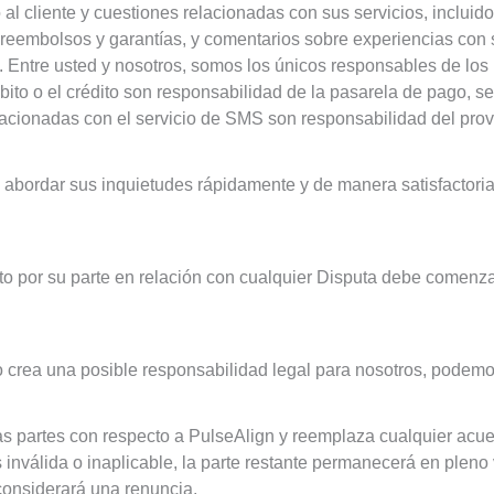
o al cliente y cuestiones relacionadas con sus servicios, inclui
embolsos y garantías, y comentarios sobre experiencias con su pe
Entre usted y nosotros, somos los únicos responsables de los p
ébito o el crédito son responsabilidad de la pasarela de pago, 
relacionadas con el servicio de SMS son responsabilidad del pro
 abordar sus inquietudes rápidamente y de manera satisfactori
ento por su parte en relación con cualquier Disputa debe comen
modo crea una posible responsabilidad legal para nosotros, podem
as partes con respecto a PulseAlign y reemplaza cualquier acuer
inválida o inaplicable, la parte restante permanecerá en pleno v
considerará una renuncia.