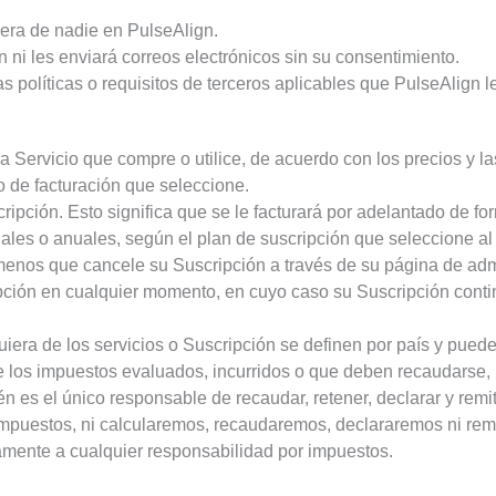
iera de nadie en PulseAlign.
 ni les enviará correos electrónicos sin su consentimiento.
as políticas o requisitos de terceros aplicables que PulseAlign
a Servicio que compre o utilice, de acuerdo con los precios y l
o de facturación que seleccione.
ipción. Esto significa que se le facturará por adelantado de fo
suales o anuales, según el plan de suscripción que seleccione 
a menos que cancele su Suscripción a través de su página de ad
pción en cualquier momento, en cuyo caso su Suscripción continu
quiera de los servicios o Suscripción se definen por país y pued
 los impuestos evaluados, incurridos o que deben recaudarse, p
n es el único responsable de recaudar, retener, declarar y remit
mpuestos, ni calcularemos, recaudaremos, declararemos ni remi
amente a cualquier responsabilidad por impuestos.