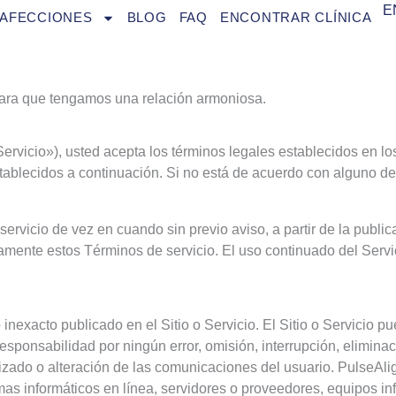
E
AFECCIONES
BLOG
FAQ
ENCONTRAR CLÍNICA
ara que tengamos una relación armoniosa.
l «Servicio»), usted acepta los términos legales establecidos en 
establecidos a continuación. Si no está de acuerdo con alguno d
ervicio de vez en cuando sin previo aviso, a partir de la publi
icamente estos Términos de servicio. El uso continuado del Ser
inexacto publicado en el Sitio o Servicio. El Sitio o Servicio 
onsabilidad por ningún error, omisión, interrupción, eliminación
izado o alteración de las comunicaciones del usuario. PulseAl
as informáticos en línea, servidores o proveedores, equipos info