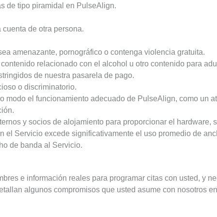
s de tipo piramidal en PulseAlign.
a cuenta de otra persona.
 sea ​​amenazante, pornográfico o contenga violencia gratuita.
ontenido relacionado con el alcohol u otro contenido para adul
stringidos de nuestra pasarela de pago.
cioso o discriminatorio.
tro modo el funcionamiento adecuado de PulseAlign, como un a
ción.
ernos y socios de alojamiento para proporcionar el hardware, s
en el Servicio excede significativamente el uso promedio de an
ho de banda al Servicio.
mbres e información reales para programar citas con usted, y 
 detallan algunos compromisos que usted asume con nosotros en 