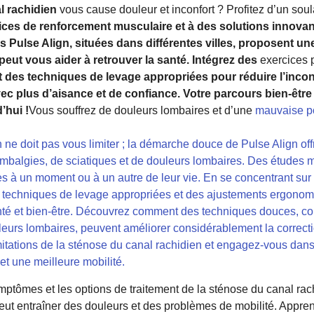
l rachidien
vous cause douleur et inconfort ? Profitez d’un so
ices de renforcement musculaire et à des solutions innova
es Pulse Align, situées dans différentes villes, proposent 
peut vous aider à retrouver la santé. Intégrez des
exercices 
t des techniques de levage appropriées pour réduire l’inconf
vec plus d’aisance et de confiance. Votre parcours bien-êt
hui !
Vous souffrez de douleurs lombaires et d’une
mauvaise p
 ne doit pas vous limiter ; la démarche douce de Pulse Align of
ombalgies, de sciatiques et de douleurs lombaires. Des études 
es à un moment ou à un autre de leur vie. En se concentrant sur
 techniques de levage appropriées et des ajustements ergonom
anté et bien-être. Découvrez comment des techniques douces, 
uleurs lombaires, peuvent améliorer considérablement la correct
limitations de la sténose du canal rachidien et engagez-vous dan
et une meilleure mobilité.
ptômes et les options de traitement de la sténose du canal rach
 peut entraîner des douleurs et des problèmes de mobilité. Appren