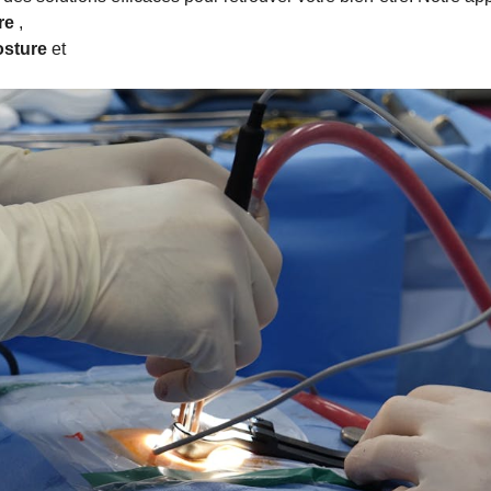
re
,
osture
et