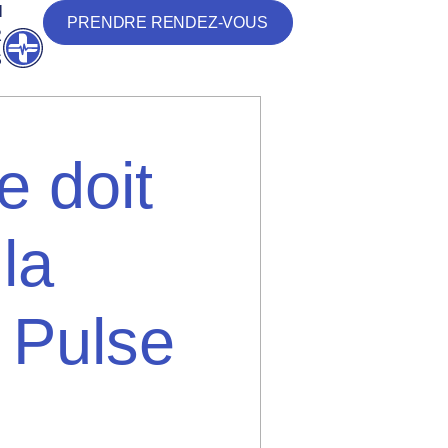
N
PRENDRE RENDEZ-VOUS
R
Ouvrir
S
e doit
 la
 Pulse