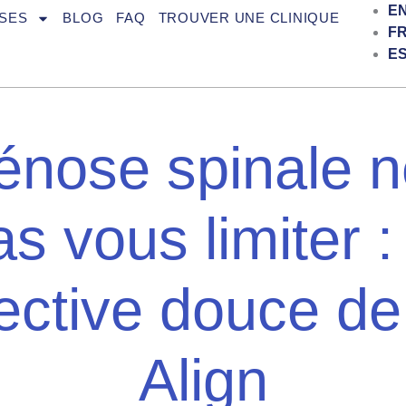
E
SES
BLOG
FAQ
TROUVER UNE CLINIQUE
F
E
énose spinale n
s vous limiter :
ective douce de
Align