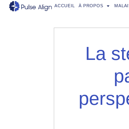
Aller
ACCUEIL
À PROPOS
MALAI
au
contenu
La st
pa
persp