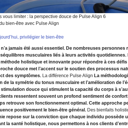
 vous limiter : la perspective douce de Pulse Align 6
u bien-être avec Pulse Align
urd’hui, privilégier le bien-être
e
n’a jamais été aussi essentiel. De nombreuses personnes r
séquilibres musculaires liés à leurs activités quotidienne
méthode holistique et innovante pour répondre à ces défis 
roche douce met l’accent sur le soutien des processus nat
rect des symptômes.
La différence Pulse Align
La méthodologi
n de la symétrie du tonus musculaire et l’amélioration de l’
stimulation douce qui stimulent la capacité du corps à s’aut
 clients ressentent souvent un profond sentiment de confort 
orps retrouve son fonctionnement optimal. Cette approche p
fluence positivement le bien-être général.
Des bienfaits holist
hie repose sur la conviction que chaque individu possède u
iant la santé holistique, nous permettons à nos clients d’en