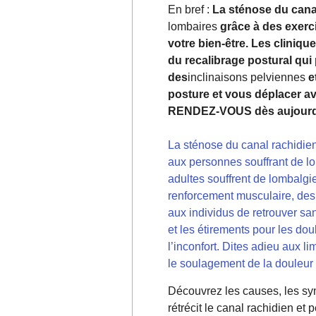
En bref :
La sténose du cana
lombaires
grâce à des exerc
votre bien-être. Les cliniqu
du recalibrage postural qui 
des
inclinaisons pelviennes
e
posture et vous déplacer a
RENDEZ-VOUS dès aujourd’
La sténose du canal rachidien
aux personnes souffrant de l
adultes souffrent de lombalgi
renforcement musculaire, des
aux individus de retrouver s
et les étirements pour les do
l’inconfort. Dites adieu aux 
le soulagement de la douleur 
Découvrez les causes, les sym
rétrécit le canal rachidien et