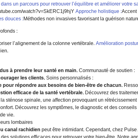
dans un parcours pour retrouver l’équilibre et améliorer votre sa
outube.com/watch?v=SkERC1j9hjY
Approche holistique :
Accent 
s douces :
Méthodes non invasives favorisant la guérison nature
ofonds :
oriser l’alignement de la colonne vertébrale.
Amélioration postur
ien.
dus à prendre leur santé en main.
Communauté de soutien :
ourager les clients.
Soins personnalisés :
e pour répondre aux besoins de bien-être de chacun.
Ressou
tion efficace de la santé vertébrale.
Découvrez des traitement
 la sténose spinale, une affection provoquant un rétrécissement
nconfort. Découvrez les symptômes, le diagnostic et des conseils
de vie.
leurs lombaires
u canal rachidien
peut être intimidant. Cependant, chez Puls
 des solutions efficaces pour retrouver votre bien-être. Notre a