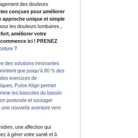
ulagement des douleurs
ntes conçues pour améliorer
une approche unique et simple
pour les douleurs lombaires
,
ort, améliorer votre
re commence ici ! PRENEZ
osture
?
fre des solutions innovantes
montrent que jusqu’à 80 % des
 des exercices de
iques, Pulse Align permet
comme les bascules du bassin
ion posturale et soulager
s une nouvelle aventure vers
idien, une affection qui
ez à gérer votre santé et à